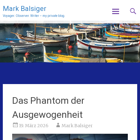
Mark Balsiger
Voyager. Observer. Writer – my private blog.
Skip
to
content
Das Phantom der
Ausgewogenheit
19. März 2026
Mark Balsiger