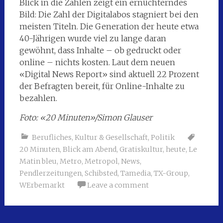
Blick in die Zahlen zeigt ein ernüchterndes
Bild: Die Zahl der Digitalabos stagniert bei den
meisten Titeln. Die Generation der heute etwa
40-Jährigen wurde viel zu lange daran
gewöhnt, dass Inhalte – ob gedruckt oder
online – nichts kosten. Laut dem neuen
«Digital News Report» sind aktuell 22 Prozent
der Befragten bereit, für Online-Inhalte zu
bezahlen.
Foto: «20 Minuten»/Simon Glauser
Berufliches
,
Kultur & Gesellschaft
,
Politik
20 Minuten
,
Blick am Abend
,
Gratiskultur
,
heute
,
Le
Matin bleu
,
Metro
,
Metropol
,
News
,
Pendlerzeitungen
,
Schibsted
,
Tamedia
,
TX-Group
,
WErbemarkt
Leave a comment