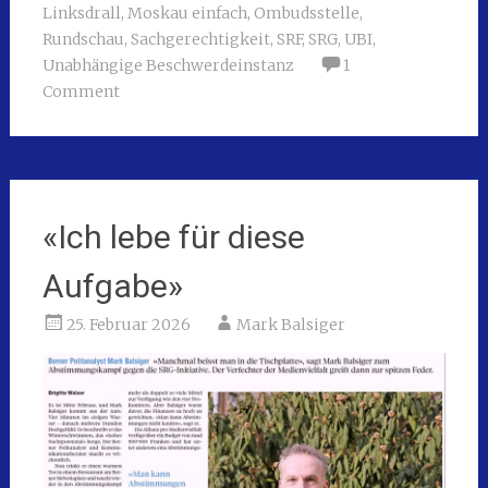
Linksdrall
,
Moskau einfach
,
Ombudsstelle
,
Rundschau
,
Sachgerechtigkeit
,
SRF
,
SRG
,
UBI
,
Unabhängige Beschwerdeinstanz
1
Comment
«Ich lebe für diese
Aufgabe»
25. Februar 2026
Mark Balsiger