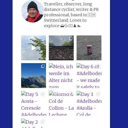
Traveller, observer, long
distance cyclist, writer & PR
professional, based in 🇨🇭
Switzerland. Loves to
explore 🗻💦🚴‍♀️♟️🏊