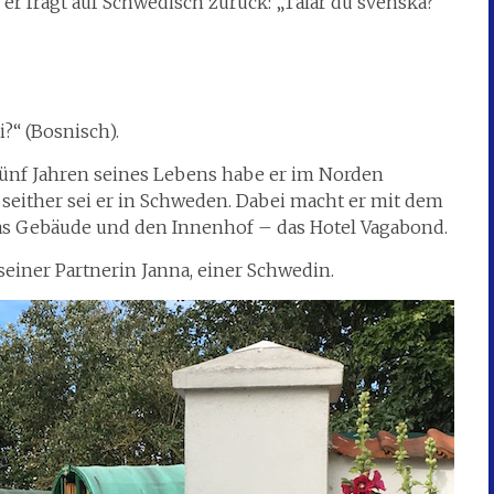
r fragt auf Schwedisch zurück: „Talar du svenska?“
i?“ (Bosnisch).
 fünf Jahren seines Lebens habe er im Norden
t; seither sei er in Schweden. Dabei macht er mit dem
as Gebäude und den Innenhof – das Hotel Vagabond.
ner Partnerin Janna, einer Schwedin.