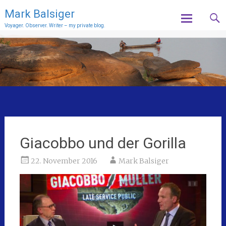
Mark Balsiger
Voyager. Observer. Writer – my private blog.
Skip
to
content
Giacobbo und der Gorilla
22. November 2016
Mark Balsiger