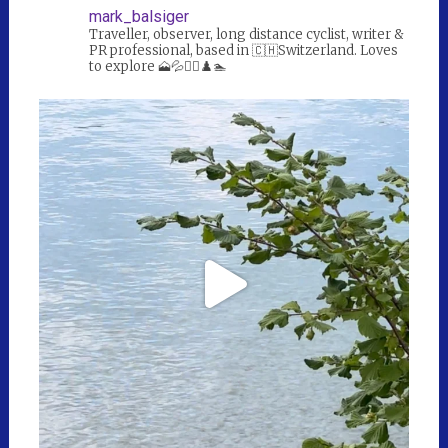
mark_balsiger
Traveller, observer, long distance cyclist, writer &
PR professional, based in 🇨🇭Switzerland. Loves
to explore 🗻💦🚴‍♀️♟️🏊