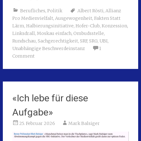
Berufliches
,
Politik
Albert Rösti
,
Allianz
Pro Medienvielfalt
,
Ausgewogenheit
,
Fakten Statt
Lärm
,
Halbierungsinitiative
,
Hofer-Club
,
Konzession
,
Linksdrall
,
Moskau einfach
,
Ombudsstelle
,
Rundschau
,
Sachgerechtigkeit
,
SRF
,
SRG
,
UBI
,
Unabhängige Beschwerdeinstanz
1
Comment
«Ich lebe für diese
Aufgabe»
25. Februar 2026
Mark Balsiger