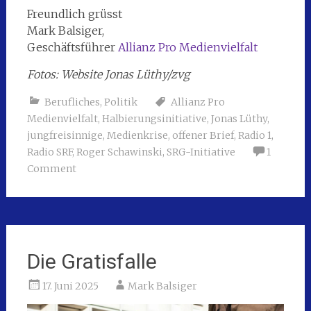
Freundlich grüsst
Mark Balsiger,
Geschäftsführer
Allianz Pro Medienvielfalt
Fotos: Website Jonas Lüthy/zvg
Berufliches
,
Politik
Allianz Pro
Medienvielfalt
,
Halbierungsinitiative
,
Jonas Lüthy
,
jungfreisinnige
,
Medienkrise
,
offener Brief
,
Radio 1
,
Radio SRF
,
Roger Schawinski
,
SRG-Initiative
1
Comment
Die Gratisfalle
17. Juni 2025
Mark Balsiger