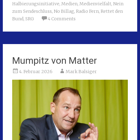
Halbierungsinitiative
,
Medien
,
Medienvielfalt
,
Nein
zum Sendeschluss
,
No Billag
,
Radio Fern
,
Rettet den
Bund
,
SRG
4 Comments
Mumpitz von Matter
4. Februar 2026
Mark Balsiger