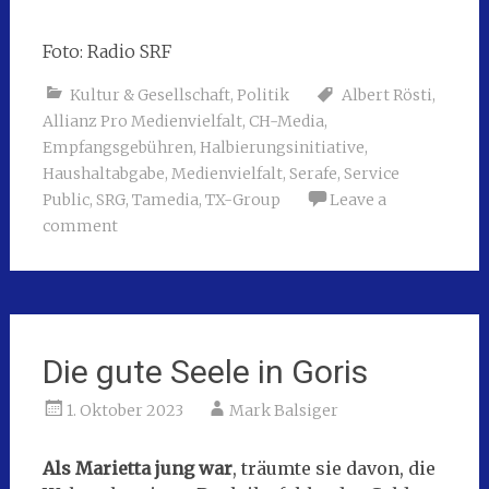
Foto: Radio SRF
Kultur & Gesellschaft
,
Politik
Albert Rösti
,
Allianz Pro Medienvielfalt
,
CH-Media
,
Empfangsgebühren
,
Halbierungsinitiative
,
Haushaltabgabe
,
Medienvielfalt
,
Serafe
,
Service
Public
,
SRG
,
Tamedia
,
TX-Group
Leave a
comment
Die gute Seele in Goris
1. Oktober 2023
Mark Balsiger
Als Marietta jung war
, träumte sie davon, die