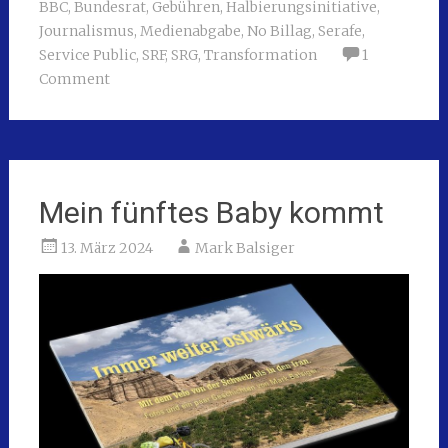
BBC
,
Bundesrat
,
Gebühren
,
Halbierungsinitiative
,
Journalismus
,
Medienabgabe
,
No Billag
,
Serafe
,
Service Public
,
SRF
,
SRG
,
Transformation
1
Comment
Mein fünftes Baby kommt
13. März 2024
Mark Balsiger