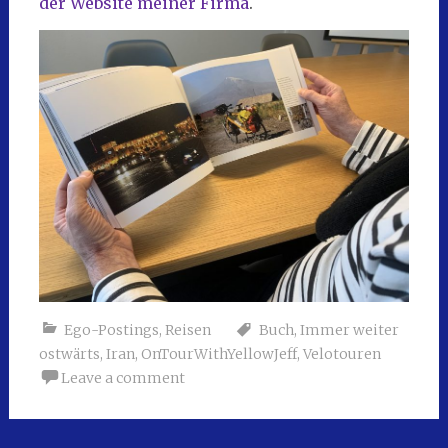
der Website meiner Firma
.
Ego-Postings
,
Reisen
Buch
,
Immer weiter
ostwärts
,
Iran
,
OnTourWithYellowJeff
,
Velotouren
Leave a comment