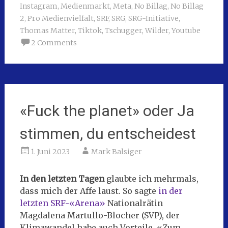
Instagram
,
Medienmarkt
,
Meta
,
No Billag
,
No Billag
2
,
Pro Medienvielfalt
,
SRF
,
SRG
,
SRG-Initiative
,
Thomas Matter
,
Tiktok
,
Tschugger
,
Wilder
,
Youtube
2 Comments
«Fuck the planet» oder Ja
stimmen, du entscheidest
1. Juni 2023
Mark Balsiger
In den letzten Tagen
glaubte ich mehrmals,
dass mich der Affe laust. So sagte
in der
letzten SRF-«Arena»
Nationalrätin
Magdalena Martullo-Blocher (SVP), der
Klimawandel habe auch Vorteile. «Zum