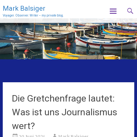
Mark Balsiger
Voyager. Observer. Writer – my private blog.
Skip
to
content
Die Gretchenfrage lautet:
Was ist uns Journalismus
wert?
20. Juni 2024
Mark Balsiger