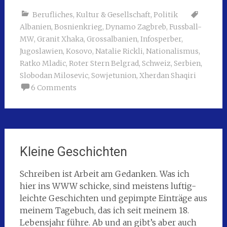
Berufliches
,
Kultur & Gesellschaft
,
Politik
Albanien
,
Bosnienkrieg
,
Dynamo Zagbreb
,
Fussball-
MW
,
Granit Xhaka
,
Grossalbanien
,
Infosperber
,
Jugoslawien
,
Kosovo
,
Natalie Rickli
,
Nationalismus
,
Ratko Mladic
,
Roter Stern Belgrad
,
Schweiz
,
Serbien
,
Slobodan Milosevic
,
Sowjetunion
,
Xherdan Shaqiri
6 Comments
Kleine Geschichten
Schreiben ist Arbeit am Gedanken. Was ich
hier ins WWW schicke, sind meistens luftig-
leichte Geschichten und gepimpte Einträge aus
meinem Tagebuch, das ich seit meinem 18.
Lebensjahr führe. Ab und an gibt’s aber auch