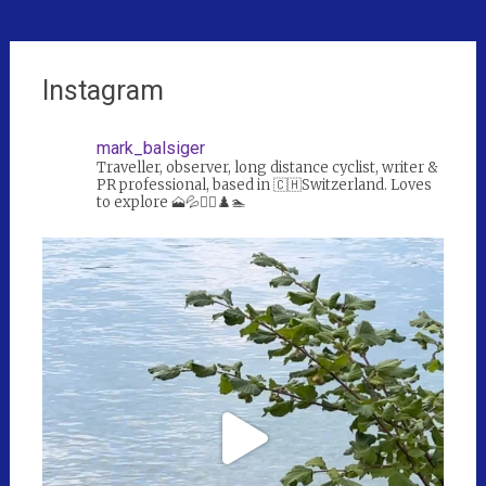
Instagram
mark_balsiger
Traveller, observer, long distance cyclist, writer &
PR professional, based in 🇨🇭Switzerland. Loves
to explore 🗻💦🚴‍♀️♟️🏊