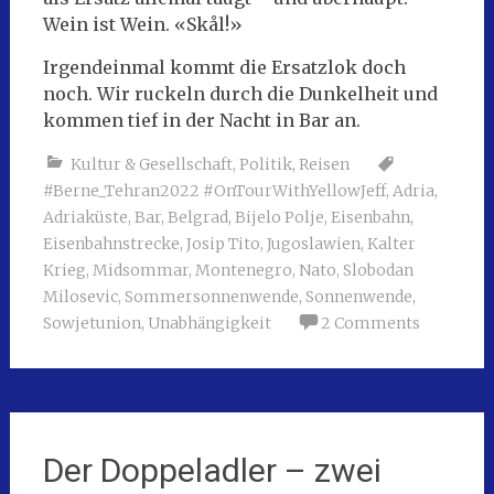
Wein ist Wein. «Skål!»
Irgendeinmal kommt die Ersatzlok doch
noch. Wir ruckeln durch die Dunkelheit und
kommen tief in der Nacht in Bar an.
Kultur & Gesellschaft
,
Politik
,
Reisen
#Berne_Tehran2022 #OnTourWithYellowJeff
,
Adria
,
Adriaküste
,
Bar
,
Belgrad
,
Bijelo Polje
,
Eisenbahn
,
Eisenbahnstrecke
,
Josip Tito
,
Jugoslawien
,
Kalter
Krieg
,
Midsommar
,
Montenegro
,
Nato
,
Slobodan
Milosevic
,
Sommersonnenwende
,
Sonnenwende
,
Sowjetunion
,
Unabhängigkeit
2 Comments
Der Doppeladler – zwei