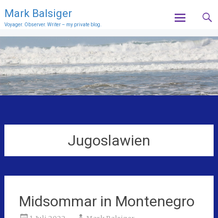
Mark Balsiger
Voyager. Observer. Writer – my private blog.
Skip
to
content
Jugoslawien
Midsommar in Montenegro