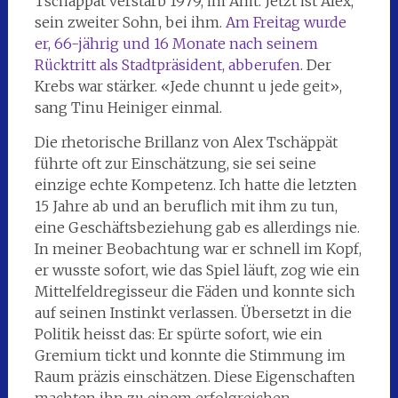
Tschäppät verstarb 1979, im Amt. Jetzt ist Alex,
sein zweiter Sohn, bei ihm.
Am Freitag wurde
er, 66-jährig und 16 Monate nach seinem
Rücktritt als Stadtpräsident, abberufen
. Der
Krebs war stärker. «Jede chunnt u jede geit»,
sang Tinu Heiniger einmal.
Die rhetorische Brillanz von Alex Tschäppät
führte oft zur Einschätzung, sie sei seine
einzige echte Kompetenz. Ich hatte die letzten
15 Jahre ab und an beruflich mit ihm zu tun,
eine Geschäftsbeziehung gab es allerdings nie.
In meiner Beobachtung war er schnell im Kopf,
er wusste sofort, wie das Spiel läuft, zog wie ein
Mittelfeldregisseur die Fäden und konnte sich
auf seinen Instinkt verlassen. Übersetzt in die
Politik heisst das: Er spürte sofort, wie ein
Gremium tickt und konnte die Stimmung im
Raum präzis einschätzen. Diese Eigenschaften
machten ihn zu einem erfolgreichen