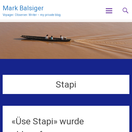
Mark Balsiger
Voyager. Observer. Writer – my private blog.
Skip
to
content
Stapi
«Üse Stapi» wurde