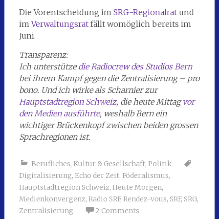
Die Vorentscheidung im
SRG-Regionalrat
und
im
Verwaltungsrat
fällt womöglich bereits im
Juni.
Transparenz:
Ich unterstütze
die Radiocrew des Studios Bern
bei ihrem Kampf gegen die Zentralisierung – pro
bono. Und ich wirke als Scharnier zur
Hauptstadtregion Schweiz,
die heute Mittag
vor
den Medien ausführte
, weshalb Bern ein
wichtiger Brückenkopf zwischen beiden grossen
Sprachregionen ist.
Berufliches
,
Kultur & Gesellschaft
,
Politik
Digitalisierung
,
Echo der Zeit
,
Föderalismus
,
Hauptstadtregion Schweiz
,
Heute Morgen
,
Medienkonvergenz
,
Radio SRF
,
Rendez-vous
,
SRF
,
SRG
,
Zentralisierung
2 Comments