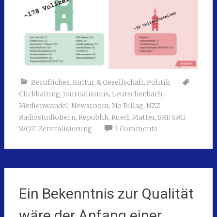
Berufliches
,
Kultur & Gesellschaft
,
Politik
Clickbaiting
,
Journalismus
,
Leutschenbach
,
Medienwandel
,
Newsroom
,
No Billag
,
NZZ
,
RadiostudioBern
,
Republik
,
Ruedi Matter
,
SRF
,
SRG
,
WOZ
,
Zentralisierung
2 Comments
Ein Bekenntnis zur Qualität
wäre der Anfang einer