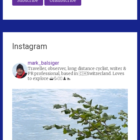
Instagram
mark_balsiger
Traveller, observer, long distance cyclist, writer &
PR professional, based in 🇨🇭Switzerland. Loves
to explore 🗻💦🚴‍♀️♟️🏊