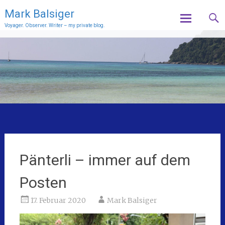
Mark Balsiger
Voyager. Observer. Writer – my private blog.
Skip
to
content
Pänterli – immer auf dem
Posten
17. Februar 2020
Mark Balsiger