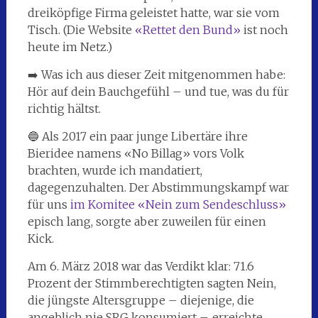
dreiköpfige Firma geleistet hatte, war sie vom
Tisch. (Die Website
«Rettet den Bund»
ist noch
heute im Netz.)
➡️ Was ich aus dieser Zeit mitgenommen habe:
Hör auf dein Bauchgefühl – und tue, was du für
richtig hältst.
🔵 Als 2017 ein paar junge Libertäre ihre
Bieridee namens «No Billag» vors Volk
brachten, wurde ich mandatiert,
dagegenzuhalten. Der Abstimmungskampf war
für uns
im Komitee «Nein zum Sendeschluss»
episch lang, sorgte aber zuweilen für einen
Kick.
Am 6. März 2018 war das Verdikt klar: 71.6
Prozent der Stimmberechtigten sagten Nein,
die jüngste Altersgruppe – diejenige, die
angeblich nie SRG konsumiert –, erreichte