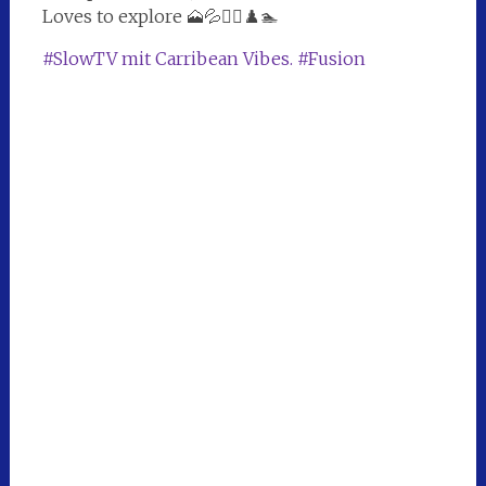
Loves to explore 🗻💦🚴‍♀️♟️🏊
#SlowTV mit Carribean Vibes. #Fusion