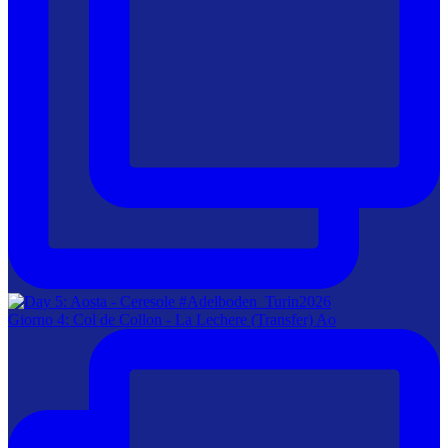
Giorno 4: Col de Collon - La Lechere (Transfer) Ao