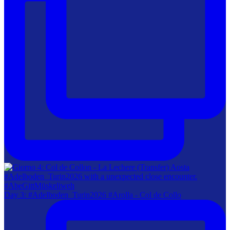
Day 3: #Adelboden_Turin2026 #Arolla - Col de Collo