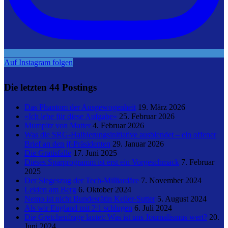
Auf Instagram folgen
Die letzten 44 Postings
Das Phantom der Ausgewogenheit
19. März 2026
«Ich lebe für diese Aufgabe»
25. Februar 2026
Mumpitz von Matter
4. Februar 2026
Was die SRG-Halbierungsinitiative ausblendet – ein offener
Brief an den jf-Präsidenten
29. Januar 2026
Die Gratisfalle
17. Juni 2025
Dieses Sparprogramm ist erst ein Vorgeschmack
7. Februar
2025
Der Siegeszug der Tech-Milliardäre
7. November 2024
Leiden am Berg
6. Oktober 2024
Nemo ist nicht Bundesrätin Keller-Sutter
5. August 2024
Als wir England mit 2:1 schlugen
6. Juli 2024
Die Gretchenfrage lautet: Was ist uns Journalismus wert?
20.
Juni 2024