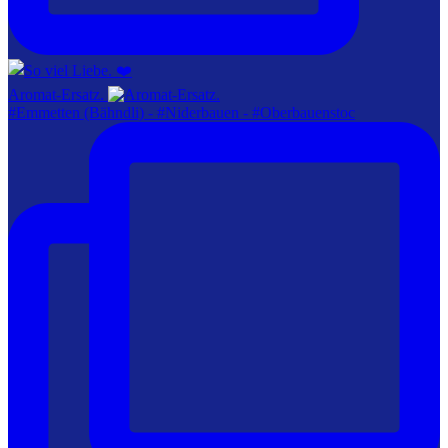
Aromat-Ersatz.
#Emmetten (Bähndli) - #Niderbauen - #Oberbauenstoc