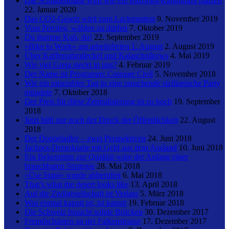
Die Schuldenblase wird wie ein Bazooka-Kaugummi platzen
22. Januar 2020
Das CO2-Gesetz wird zum Lackmustest
9. November 2019
Vom Privileg, wählen zu dürfen
7. Oktober 2019
Du dumme Kuh, du!
22. September 2019
«Bike to Work» am arbeitsfreien 1. August
2. August 2019
Über Kaffeerahmdeckel und Kalaschnikows
4. Mai 2019
Wie viel Greta steckt in uns?
4. Februar 2019
Der Name ist Programm: Courage Civil
5. November 2018
Wie ein miserabler Tag in eine rauschende sizilianische Party
mündete
7. Oktober 2018
Der Preis für diese Zentralisierung ist zu hoch
19. September
2018
Jetzt hilft nur noch der Druck der Öffentlichkeit
22. August
2018
Der Doppeladler – zwei Perspektiven
24. Juni 2018
Jackpot-Demokratie mit Geld aus dem Ausland
10. Juni 2018
Ein Bekenntnis zur Qualität wäre der Anfang einer
brauchbaren Strategie
28. Mai 2018
«Üse Stapi» wurde abberufen
6. Mai 2018
That’s what the desert looks like
13. April 2018
Auf die Zivilgesellschaft ist Verlass
5. März 2018
Was einmal kaputt ist, ist kaputt
19. Februar 2018
Die Schweiz braucht solide Brücken
30. Dezember 2017
Fremdschämen an der Falkenstrasse
17. Dezember 2017