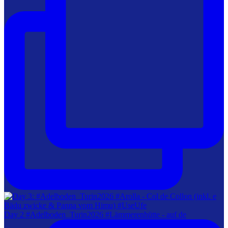
Day 2 #Adelboden_Turin2026 #Lämmerenhütte - auf de