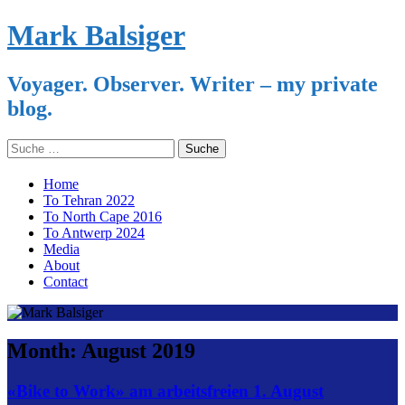
Mark Balsiger
Voyager. Observer. Writer – my private
blog.
Search
for:
Skip
Home
to
To Tehran 2022
content
To North Cape 2016
To Antwerp 2024
Media
About
Contact
Month:
August 2019
«Bike to Work» am arbeitsfreien 1. August