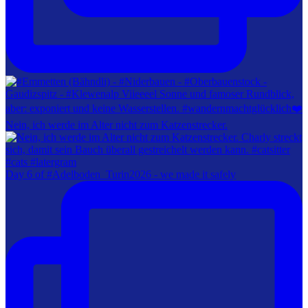
Nein, ich werde im Alter nicht zum Katzenstrecker.
Day 6 of #Adelboden_Turin2026 - we made it safely