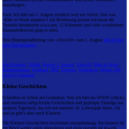
einzufangen.
Fazit: Ich fuhr am 1. August ziemlich weit zur Arbeit. Das war
«Bike to Work adapted»! Als Belohnung konnte ich heute die
Tremola hinunterbre-t-t-t-t-ern, 12 Kilometer und viele wunderbare
Haarnadelkurven ging es nidsi.
Den Hintergrundbeitrag von «10vor10» zum 1. August
gibt es hier
zum Nachschauen
.
Ego-Postings
,
Politik
,
Reisen
1. August
,
10vor10
,
Bike to Work
,
Bundesfeiertag
,
Gotthard
,
SRF
,
Tremola
,
Velotouren
,
Yellow Jeff
Leave a comment
Kleine Geschichten
Schreiben ist Arbeit am Gedanken. Was ich hier ins WWW schicke,
sind meistens luftig-leichte Geschichten und gepimpte Einträge aus
meinem Tagebuch, das ich seit meinem 18. Lebensjahr führe. Ab
und an gibt’s aber auch Klartext.
Die Kleinen Geschichten erscheinen unregelmässig. Sie können sie
ein Böxli weiter unten abonnieren und dann purzeln sie jeweils