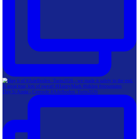
Day 5: Aosta - Ceresole #Adelboden_Turin2026