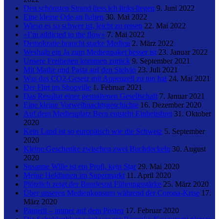
Den schönsten Strand liess ich links liegen
9. Juni 2022
Eine kleine Ode an Italien
30. Mai 2022
Wieso es so schwer ist, leicht zu reisen
22. Mai 2022
«I’m addicted to the flow»
7. Mai 2022
Demokratie braucht starke Medien
2. März 2022
Weshalb ein Ja zum Medienpaket besser ist
23. Januar 2022
Unsere Freiheiten kommen zurück
9. September 2021
Mit Mathe und Pasta auf den Stelvio
23. Juli 2021
Was das CO2-Gesetz mit Appenzell zu tun hat
24. Mai 2021
Der Flirt im Shopville
1. Februar 2021
Das Resultat einer gespaltenen Gesellschaft
7. Januar 2021
Eine kleine Vorweihnachtsgeschichte
16. Dezember 2020
Auf dem Medienplatz Bern entsteht Einheitsbrei
31. Oktober
2020
Kein Land ist so europäisch wie die Schweiz
5. September
2020
Kleine Geschenke zwischen zwei Buchdeckeln
30. August
2020
Susanne Wille ist ein Profi, kein Star
29. Mai 2020
Meine Heldinnen im Supermarkt
11. April 2020
Plötzlich zeigt der Bundesrat Führungsstärke
25. März 2020
Über unseren Medienkonsum während der Corona-Krise
17.
März 2020
Pänterli – immer auf dem Posten
17. Februar 2020