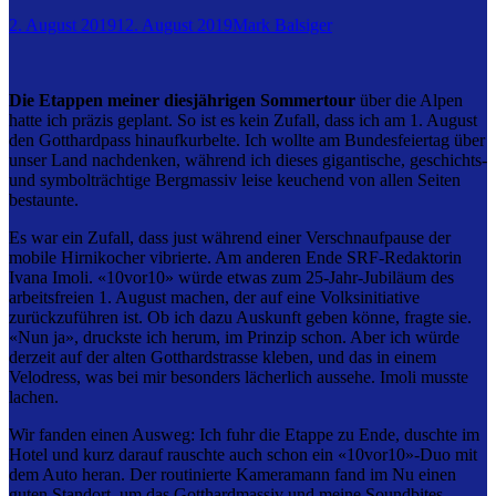
2. August 2019
12. August 2019
Mark Balsiger
Die Etappen meiner diesjährigen Sommertour
über die Alpen
hatte ich präzis geplant. So ist es kein Zufall, dass ich am 1. August
den Gotthardpass hinaufkurbelte. Ich wollte am Bundesfeiertag über
unser Land nachdenken, während ich dieses gigantische, geschichts-
und symbolträchtige Bergmassiv leise keuchend von allen Seiten
bestaunte.
Es war ein Zufall, dass just während einer Verschnaufpause der
mobile Hirnikocher vibrierte. Am anderen Ende SRF-Redaktorin
Ivana Imoli. «10vor10» würde etwas zum 25-Jahr-Jubiläum des
arbeitsfreien 1. August machen, der auf eine Volksinitiative
zurückzuführen ist. Ob ich dazu Auskunft geben könne, fragte sie.
«Nun ja», druckste ich herum, im Prinzip schon. Aber ich würde
derzeit auf der alten Gotthardstrasse kleben, und das in einem
Velodress, was bei mir besonders lächerlich aussehe. Imoli musste
lachen.
Wir fanden einen Ausweg: Ich fuhr die Etappe zu Ende, duschte im
Hotel und kurz darauf rauschte auch schon ein «10vor10»-Duo mit
dem Auto heran. Der routinierte Kameramann fand im Nu einen
guten Standort, um das Gotthardmassiv und meine Soundbites