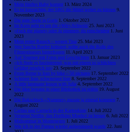
Mein fünftes Baby kommt
13. März 2024
Es ist kurzsichtig, der SRG die Mittel weiter zu kürzen
9.
November 2023
Die gute Seele in Goris
1. Oktober 2023
Im Kern geht es um die «Wir»-Schweiz
25. Juni 2023
«Fuck the planet» oder Ja stimmen, du entscheidest
1. Juni
2023
Mein erster Rausch – wegen Tina
25. Mai 2023
Wer Sascha Ruefer kritisiert, sollte auch die Rolle des
Filmregisseurs hinterfragen
11. April 2023
Auf Tournee mit Fotos und Geschichten
13. Januar 2023
«Ich finde es faszinierend, was mit einem so schlichten
Gefährt möglich ist»
23. September 2022
From Berne to Iran by bike – 50 pictures
17. September 2022
Schöner Iran, schwieriger Iran
8. September 2022
A little language lesson with Julia
4. September 2022
Die Idee begann in einer Bibliothek zu reifen
19. August
2022
Die Bakschisch-«Nummer» musste ja einmal kommen
7.
August 2022
Carlito und Carmela in der Kartonkiste
14. Juli 2022
Vergesst Netflix, das Dorfkino Moglicë ist besser
6. Juli 2022
Midsommar in Montenegro
1. Juli 2022
Wie ich in der Pampa wieder aufgepäppelt wurde
22. Juni
2022