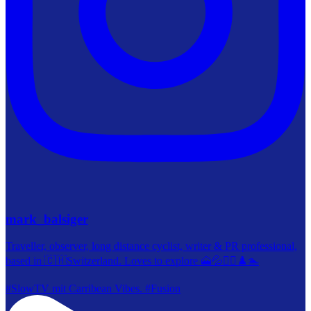
mark_balsiger
Traveller, observer, long distance cyclist, writer & PR professional,
based in 🇨🇭Switzerland. Loves to explore 🗻💦🚴‍♀️♟️🏊
#SlowTV mit Carribean Vibes. #Fusion