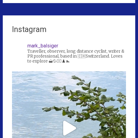
Instagram
mark_balsiger
Traveller, observer, long distance cyclist, writer &
PR professional, based in 🇨🇭Switzerland. Loves
to explore 🗻💦🚴‍♀️♟️🏊