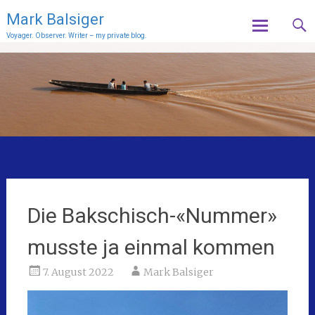
Mark Balsiger
Voyager. Observer. Writer – my private blog.
Skip
to
content
Die Bakschisch-«Nummer»
musste ja einmal kommen
7. August 2022
Mark Balsiger