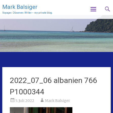
Mark Balsiger
Voyager. Observer. Writer – my private blog.
Skip
to
content
2022_07_06 albanien 766
P1000344
5. Juli 2022
Mark Balsiger