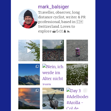
mark_balsiger
Traveller, observer, long
distance cyclist, writer & PR
professional, based in 🇨🇭
Switzerland. Loves to
explore 🗻💦🚴‍♀️♟️🏊