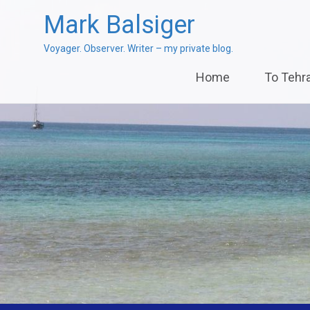
Mark Balsiger
Voyager. Observer. Writer – my private blog.
Skip
Home
To Tehr
to
content