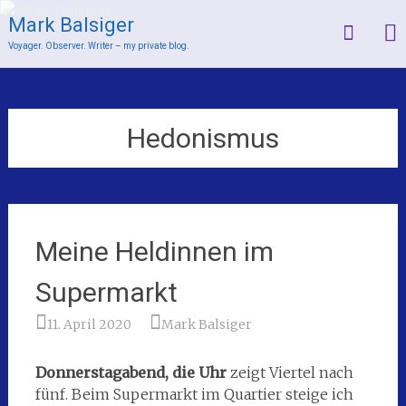
Mark Balsiger
Voyager. Observer. Writer – my private blog.
Skip
to
content
Hedonismus
Meine Heldinnen im
Supermarkt
11. April 2020
Mark Balsiger
Donnerstagabend, die Uhr
zeigt Viertel nach
fünf. Beim Supermarkt im Quartier steige ich