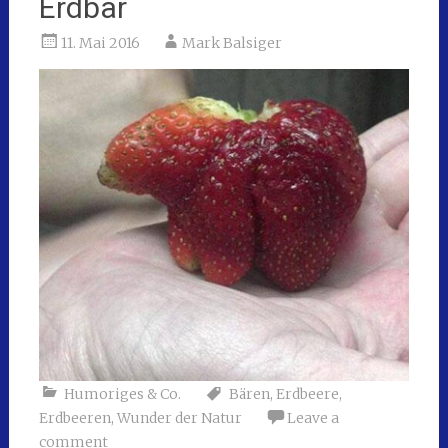
Erdbär
11. Mai 2016
Mark Balsiger
Humoriges & Co.
Bären
,
Erdbeere
,
Erdbeeren
,
Wunder der Natur
Leave a
comment