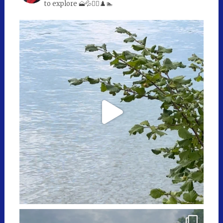
to explore 🗻💦🚴‍♀️♟️🏊