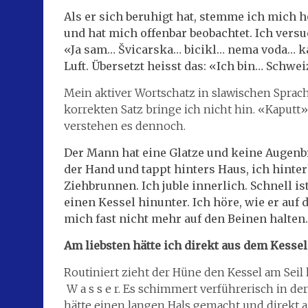
Als er sich beruhigt hat, stemme ich mich h
und hat mich offenbar beobachtet. Ich ver
«Ja sam… Švicarska… bicikl… nema voda… kap
Luft. Übersetzt heisst das: «Ich bin… Schw
Mein aktiver Wortschatz in slawischen Sprac
korrekten Satz bringe ich nicht hin. «Kaputt»
verstehen es dennoch.
Der Mann hat eine Glatze und keine Augenbr
der Hand und tappt hinters Haus, ich hinterh
Ziehbrunnen. Ich juble innerlich. Schnell i
einen Kessel hinunter. Ich höre, wie er au
mich fast nicht mehr auf den Beinen halten
Am liebsten hätte ich direkt aus dem Kesse
Routiniert zieht der Hüne den Kessel am Seil h
W a s s e r. Es schimmert verführerisch in de
hätte einen langen Hals gemacht und direkt a