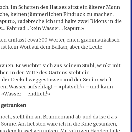
och. Im Schatten des Hauses sitzt ein älterer Mann
suche, keinen jämmerlichen Eindruck zu machen.
utt», radebreche ich und halte zwei Bidons in die
eiz… Fahrrad… kein Wasser… kaputt.»
hen umfasst etwa 300 Wörter, einen grammatikalisch
 ist kein Wort auf dem Balkan, aber die Leute
auen. Er wuchtet sich aus seinem Stuhl, winkt mit
er. In der Mitte des Gartens steht ein
st der Deckel weggestossen und der Senior wirft
f dem Wasser aufschlägt – «platsch!» – und kann
. «Wasser – endlich!»
l getrunken
och, stellt ihn am Brunnenrand ab, und da ist: d a s
r Sonne. Am liebsten wäre ich in die Knie gesunken,
us dem Kessel getrunken. Mit zittrigen Händen fülle