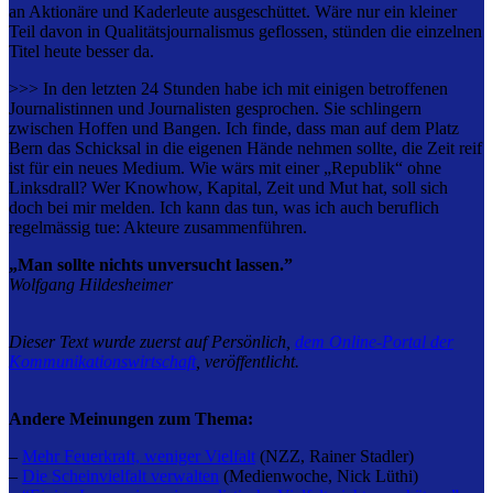
an Aktionäre und Kaderleute ausgeschüttet. Wäre nur ein kleiner
Teil davon in Qualitätsjournalismus geflossen, stünden die einzelnen
Titel heute besser da.
>>> In den letzten 24 Stunden habe ich mit einigen betroffenen
Journalistinnen und Journalisten gesprochen. Sie schlingern
zwischen Hoffen und Bangen. Ich finde, dass man auf dem Platz
Bern das Schicksal in die eigenen Hände nehmen sollte, die Zeit reif
ist für ein neues Medium. Wie wärs mit einer „Republik“ ohne
Linksdrall? Wer Knowhow, Kapital, Zeit und Mut hat, soll sich
doch bei mir melden. Ich kann das tun, was ich auch beruflich
regelmässig tue: Akteure zusammenführen.
„Man sollte nichts unversucht lassen.”
Wolfgang Hildesheimer
Dieser Text wurde zuerst auf Persönlich,
dem Online-Portal der
Kommunikationswirtschaft
, veröffentlicht.
Andere Meinungen zum Thema:
–
Mehr
Feuerkraft, weniger Vielfalt
(NZZ, Rainer Stadler)
–
Die Scheinvielfalt verwalten
(Medienwoche, Nick Lüthi)