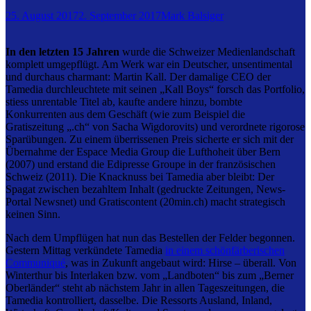
25. August 2017
2. September 2017
Mark Balsiger
In den letzten 15 Jahren
wurde die Schweizer Medienlandschaft
komplett umgepflügt. Am Werk war ein Deutscher, unsentimental
und durchaus charmant: Martin Kall. Der damalige CEO der
Tamedia durchleuchtete mit seinen „Kall Boys“ forsch das Portfolio,
stiess unrentable Titel ab, kaufte andere hinzu, bombte
Konkurrenten aus dem Geschäft (wie zum Beispiel die
Gratiszeitung „.ch“ von Sacha Wigdorovits) und verordnete rigorose
Sparübungen. Zu einem überrissenen Preis sicherte er sich mit der
Übernahme der Espace Media Group die Lufthoheit über Bern
(2007) und erstand die Edipresse Groupe in der französischen
Schweiz (2011). Die Knacknuss bei Tamedia aber bleibt: Der
Spagat zwischen bezahltem Inhalt (gedruckte Zeitungen, News-
Portal Newsnet) und Gratiscontent (20min.ch) macht strategisch
keinen Sinn.
Nach dem Umpflügen hat nun das Bestellen der Felder begonnen.
Gestern Mittag verkündete Tamedia
in einem schönfärberischen
Communiqué
, was in Zukunft angebaut wird: Hirse – überall. Von
Winterthur bis Interlaken bzw. vom „Landboten“ bis zum „Berner
Oberländer“ steht ab nächstem Jahr in allen Tageszeitungen, die
Tamedia kontrolliert, dasselbe. Die Ressorts Ausland, Inland,