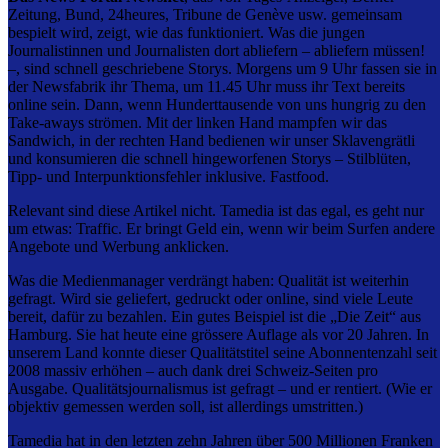
Zeitung, Bund, 24heures, Tribune de Genève usw. gemeinsam
bespielt wird, zeigt, wie das funktioniert. Was die jungen
Journalistinnen und Journalisten dort abliefern – abliefern müssen!
–, sind schnell geschriebene Storys. Morgens um 9 Uhr fassen sie in
der Newsfabrik ihr Thema, um 11.45 Uhr muss ihr Text bereits
online sein. Dann, wenn Hunderttausende von uns hungrig zu den
Take-aways strömen. Mit der linken Hand mampfen wir das
Sandwich, in der rechten Hand bedienen wir unser Sklavengrätli
und konsumieren die schnell hingeworfenen Storys – Stilblüten,
Tipp- und Interpunktionsfehler inklusive. Fastfood.
Relevant sind diese Artikel nicht. Tamedia ist das egal, es geht nur
um etwas: Traffic. Er bringt Geld ein, wenn wir beim Surfen andere
Angebote und Werbung anklicken.
Was die Medienmanager verdrängt haben: Qualität ist weiterhin
gefragt. Wird sie geliefert, gedruckt oder online, sind viele Leute
bereit, dafür zu bezahlen. Ein gutes Beispiel ist die „Die Zeit“ aus
Hamburg. Sie hat heute eine grössere Auflage als vor 20 Jahren. In
unserem Land konnte dieser Qualitätstitel seine Abonnentenzahl seit
2008 massiv erhöhen – auch dank drei Schweiz-Seiten pro
Ausgabe. Qualitätsjournalismus ist gefragt – und er rentiert. (Wie er
objektiv gemessen werden soll, ist allerdings umstritten.)
Tamedia hat in den letzten zehn Jahren über 500 Millionen Franken