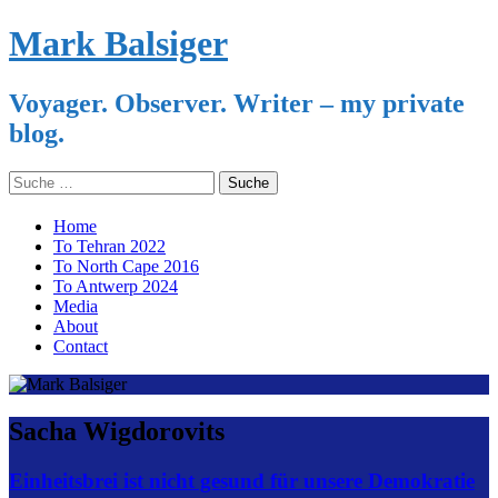
Mark Balsiger
Voyager. Observer. Writer – my private
blog.
Search
for:
Skip
Home
to
To Tehran 2022
content
To North Cape 2016
To Antwerp 2024
Media
About
Contact
Sacha Wigdorovits
Einheitsbrei ist nicht gesund für unsere Demokratie