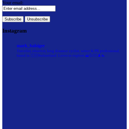
Your email:
Instagram
mark_balsiger
Traveller, observer, long distance cyclist, writer & PR professional,
based in 🇨🇭Switzerland. Loves to explore 🗻💦🚴‍♀️♟️🏊