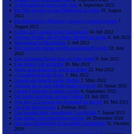
A little language lesson with Julia
4. September 2022
Die Idee begann in einer Bibliothek zu reifen
19. August
2022
Die Bakschisch-«Nummer» musste ja einmal kommen
7.
August 2022
Carlito und Carmela in der Kartonkiste
14. Juli 2022
Vergesst Netflix, das Dorfkino Moglicë ist besser
6. Juli 2022
Midsommar in Montenegro
1. Juli 2022
Wie ich in der Pampa wieder aufgepäppelt wurde
22. Juni
2022
Den schönsten Strand liess ich links liegen
9. Juni 2022
Eine kleine Ode an Italien
30. Mai 2022
Wieso es so schwer ist, leicht zu reisen
22. Mai 2022
«I’m addicted to the flow»
7. Mai 2022
Demokratie braucht starke Medien
2. März 2022
Weshalb ein Ja zum Medienpaket besser ist
23. Januar 2022
Unsere Freiheiten kommen zurück
9. September 2021
Mit Mathe und Pasta auf den Stelvio
23. Juli 2021
Was das CO2-Gesetz mit Appenzell zu tun hat
24. Mai 2021
Der Flirt im Shopville
1. Februar 2021
Das Resultat einer gespaltenen Gesellschaft
7. Januar 2021
Eine kleine Vorweihnachtsgeschichte
16. Dezember 2020
Auf dem Medienplatz Bern entsteht Einheitsbrei
31. Oktober
2020