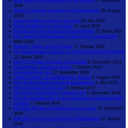
Kein Land ist so europäisch wie die Schweiz
5. September
2020
Kleine Geschenke zwischen zwei Buchdeckeln
30. August
2020
Susanne Wille ist ein Profi, kein Star
29. Mai 2020
Meine Heldinnen im Supermarkt
11. April 2020
Plötzlich zeigt der Bundesrat Führungsstärke
25. März 2020
Über unseren Medienkonsum während der Corona-Krise
17.
März 2020
Pänterli – immer auf dem Posten
17. Februar 2020
Die Schuldenblase wird wie ein Bazooka-Kaugummi platzen
22. Januar 2020
Das CO2-Gesetz wird zum Lackmustest
9. November 2019
Vom Privileg, wählen zu dürfen
7. Oktober 2019
Du dumme Kuh, du!
22. September 2019
«Bike to Work» am arbeitsfreien 1. August
2. August 2019
Über Kaffeerahmdeckel und Kalaschnikows
4. Mai 2019
Wie viel Greta steckt in uns?
4. Februar 2019
Der Name ist Programm: Courage Civil
5. November 2018
Wie ein miserabler Tag in eine rauschende sizilianische Party
mündete
7. Oktober 2018
Der Preis für diese Zentralisierung ist zu hoch
19. September
2018
Jetzt hilft nur noch der Druck der Öffentlichkeit
22. August
2018