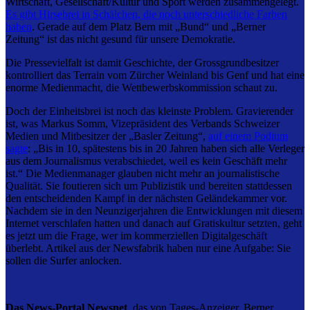
Wirtschaft, Gesellschaft/Kultur und Sport werden zusammengelegt.
Es gibt Hirsebrei in Schälchen, die noch unterschiedliche Farben
haben
. Gerade auf dem Platz Bern mit „Bund“ und „Berner
Zeitung“ ist das nicht gesund für unsere Demokratie.
Die Pressevielfalt ist damit Geschichte, der Grossgrundbesitzer
kontrolliert das Terrain vom Zürcher Weinland bis Genf und hat eine
enorme Medienmacht, die Wettbewerbskommission schaut zu.
Doch der Einheitsbrei ist noch das kleinste Problem. Gravierender
ist, was Markus Somm, Vizepräsident des Verbands Schweizer
Medien und Mitbesitzer der „Basler Zeitung“,
auf einem Podium
sagte
: „Bis in 10, spätestens bis in 20 Jahren haben sich alle Verleger
aus dem Journalismus verabschiedet, weil es kein Geschäft mehr
ist.“ Die Medienmanager glauben nicht mehr an journalistische
Qualität. Sie foutieren sich um Publizistik und bereiten stattdessen
den entscheidenden Kampf in der nächsten Geländekammer vor.
Nachdem sie in den Neunzigerjahren die Entwicklungen mit diesem
Internet verschlafen hatten und danach auf Gratiskultur setzten, geht
es jetzt um die Frage, wer im kommerziellen Digitalgeschäft
überlebt. Artikel aus der Newsfabrik haben nur eine Aufgabe: Sie
sollen die Surfer anlocken.
Das News-Portal Newsnet
, das von Tages-Anzeiger, Berner