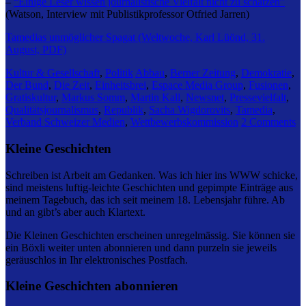
–
“Einige Leser wissen journalistische Vielfalt nicht zu schätzen”
(Watson, Interview mit Publistikprofessor Otfried Jarren)
Tamedias unmöglicher Spagat (Weltwoche, Karl Lüönd, 31.
August, PDF)
Kultur & Gesellschaft
,
Politik
Abbau
,
Berner Zeitung
,
Demokratie
,
Der Bund
,
Die Zeit
,
Einheitsbrei
,
Espace Media Group
,
Fusionen
,
Gratiskultur
,
Markus Somm
,
Martin Kall
,
Newsnet
,
Pressevielfalt
,
Qualitätsjournalismus
,
Republik
,
Sacha Wigdorovits
,
Tamedia
,
Verband Schweizer Medien
,
Wettbewerbskommission
2 Comments
Kleine Geschichten
Schreiben ist Arbeit am Gedanken. Was ich hier ins WWW schicke,
sind meistens luftig-leichte Geschichten und gepimpte Einträge aus
meinem Tagebuch, das ich seit meinem 18. Lebensjahr führe. Ab
und an gibt’s aber auch Klartext.
Die Kleinen Geschichten erscheinen unregelmässig. Sie können sie
ein Böxli weiter unten abonnieren und dann purzeln sie jeweils
geräuschlos in Ihr elektronisches Postfach.
Kleine Geschichten abonnieren