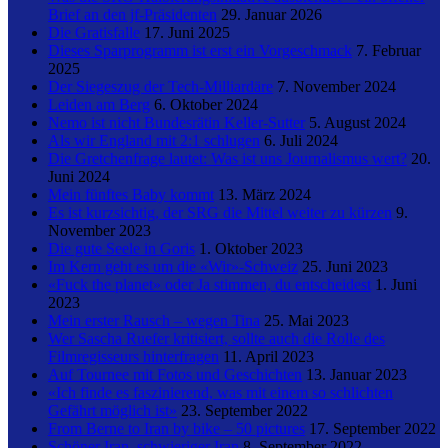
Brief an den jf-Präsidenten
29. Januar 2026
Die Gratisfalle
17. Juni 2025
Dieses Sparprogramm ist erst ein Vorgeschmack
7. Februar
2025
Der Siegeszug der Tech-Milliardäre
7. November 2024
Leiden am Berg
6. Oktober 2024
Nemo ist nicht Bundesrätin Keller-Sutter
5. August 2024
Als wir England mit 2:1 schlugen
6. Juli 2024
Die Gretchenfrage lautet: Was ist uns Journalismus wert?
20.
Juni 2024
Mein fünftes Baby kommt
13. März 2024
Es ist kurzsichtig, der SRG die Mittel weiter zu kürzen
9.
November 2023
Die gute Seele in Goris
1. Oktober 2023
Im Kern geht es um die «Wir»-Schweiz
25. Juni 2023
«Fuck the planet» oder Ja stimmen, du entscheidest
1. Juni
2023
Mein erster Rausch – wegen Tina
25. Mai 2023
Wer Sascha Ruefer kritisiert, sollte auch die Rolle des
Filmregisseurs hinterfragen
11. April 2023
Auf Tournee mit Fotos und Geschichten
13. Januar 2023
«Ich finde es faszinierend, was mit einem so schlichten
Gefährt möglich ist»
23. September 2022
From Berne to Iran by bike – 50 pictures
17. September 2022
Schöner Iran, schwieriger Iran
8. September 2022