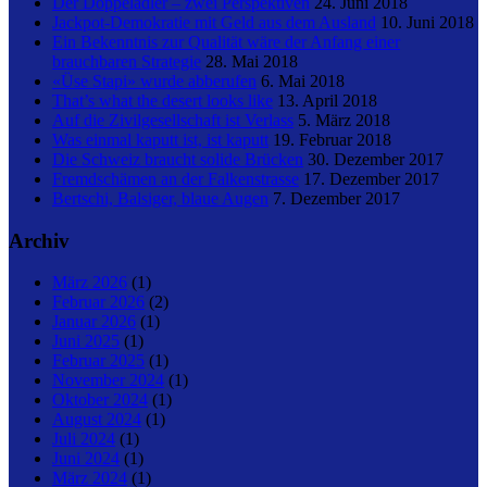
Der Doppeladler – zwei Perspektiven
24. Juni 2018
Jackpot-Demokratie mit Geld aus dem Ausland
10. Juni 2018
Ein Bekenntnis zur Qualität wäre der Anfang einer
brauchbaren Strategie
28. Mai 2018
«Üse Stapi» wurde abberufen
6. Mai 2018
That’s what the desert looks like
13. April 2018
Auf die Zivilgesellschaft ist Verlass
5. März 2018
Was einmal kaputt ist, ist kaputt
19. Februar 2018
Die Schweiz braucht solide Brücken
30. Dezember 2017
Fremdschämen an der Falkenstrasse
17. Dezember 2017
Bertschi, Balsiger, blaue Augen
7. Dezember 2017
Archiv
März 2026
(1)
Februar 2026
(2)
Januar 2026
(1)
Juni 2025
(1)
Februar 2025
(1)
November 2024
(1)
Oktober 2024
(1)
August 2024
(1)
Juli 2024
(1)
Juni 2024
(1)
März 2024
(1)