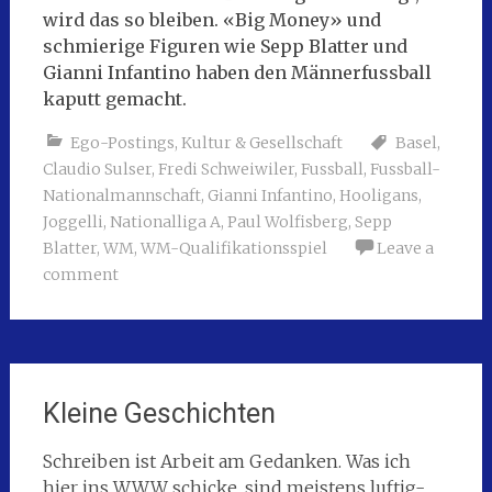
wird das so bleiben. «Big Money» und
schmierige Figuren wie Sepp Blatter und
Gianni Infantino haben den Männerfussball
kaputt gemacht.
Ego-Postings
,
Kultur & Gesellschaft
Basel
,
Claudio Sulser
,
Fredi Schweiwiler
,
Fussball
,
Fussball-
Nationalmannschaft
,
Gianni Infantino
,
Hooligans
,
Joggelli
,
Nationalliga A
,
Paul Wolfisberg
,
Sepp
Blatter
,
WM
,
WM-Qualifikationsspiel
Leave a
comment
Kleine Geschichten
Schreiben ist Arbeit am Gedanken. Was ich
hier ins WWW schicke, sind meistens luftig-