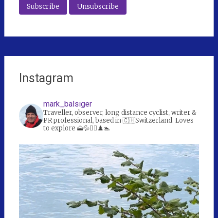
Instagram
mark_balsiger
Traveller, observer, long distance cyclist, writer &
PR professional, based in 🇨🇭Switzerland. Loves
to explore 🗻💦🚴‍♀️♟️🏊