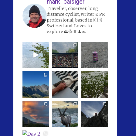
mark_balsiger
Traveller, observer, long
distance cyclist, writer & PR
professional, based in 🇨🇭
Switzerland. Loves to
explore 🗻💦🚴‍♀️♟️🏊