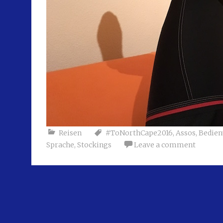
Reisen
#ToNorthCape2016
,
Assos
,
Bedie
Sprache
,
Stockings
Leave a comment