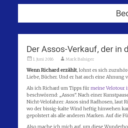
Be
Der Assos-Verkauf, der in 
1. Juni 2016
Mark Balsiger
Wenn Richard erzählt
, lohnt es sich zuzuhör
Liebe, Bücher. Und er hat auch eine Ahnung v
Als ich Richard um Tipps für
meine Velotour 
beschwörend: „Assos“. Nach einer Kunstpause 
Nicht-Velofahrer: Assos sind Radhosen, laut R
wo der bissig-kalte Wind heftig hinwehen kan
gepolstert als alle anderen Marken. Auf die 
Also mache ich mich auf, um diese Wunderho