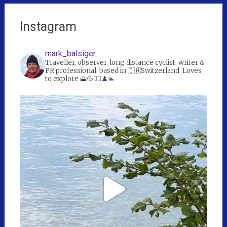
Instagram
mark_balsiger
Traveller, observer, long distance cyclist, writer &
PR professional, based in 🇨🇭Switzerland. Loves
to explore 🗻💦🚴‍♀️♟️🏊