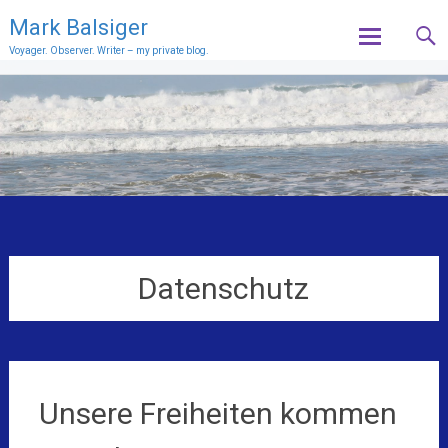
Mark Balsiger
Voyager. Observer. Writer – my private blog.
Skip
to
content
Datenschutz
Unsere Freiheiten kommen