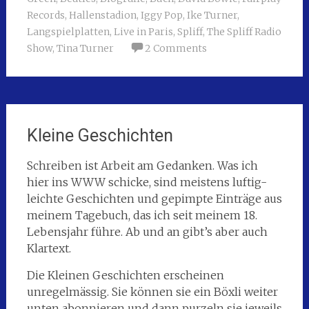
Records
,
Hallenstadion
,
Iggy Pop
,
Ike Turner
,
Langspielplatten
,
Live in Paris
,
Spliff
,
The Spliff Radio
Show
,
Tina Turner
2 Comments
Kleine Geschichten
Schreiben ist Arbeit am Gedanken. Was ich
hier ins WWW schicke, sind meistens luftig-
leichte Geschichten und gepimpte Einträge aus
meinem Tagebuch, das ich seit meinem 18.
Lebensjahr führe. Ab und an gibt’s aber auch
Klartext.
Die Kleinen Geschichten erscheinen
unregelmässig. Sie können sie ein Böxli weiter
unten abonnieren und dann purzeln sie jeweils