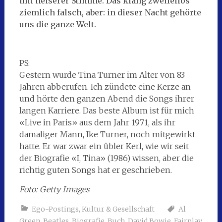
mit heiserer Stimme. Das klang zweifellos
ziemlich falsch, aber: in dieser Nacht gehörte
uns die ganze Welt.
PS:
Gestern wurde Tina Turner im Alter von 83
Jahren abberufen. Ich zündete eine Kerze an
und hörte den ganzen Abend die Songs ihrer
langen Karriere. Das beste Album ist für mich
«Live in Paris» aus dem Jahr 1971, als ihr
damaliger Mann, Ike Turner, noch mitgewirkt
hatte. Er war zwar ein übler Kerl, wie wir seit
der Biografie «I, Tina» (1986) wissen, aber die
richtig guten Songs hat er geschrieben.
Foto: Getty Images
Ego-Postings
,
Kultur & Gesellschaft
Al
Green
,
Beatles
,
Biografie
,
Buch
,
David Bowie
,
Fairplay