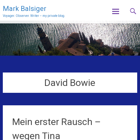
Mark Balsiger
Voyager. Observer. Writer – my private blog.
Skip
to
content
David Bowie
Mein erster Rausch –
wegen Tina