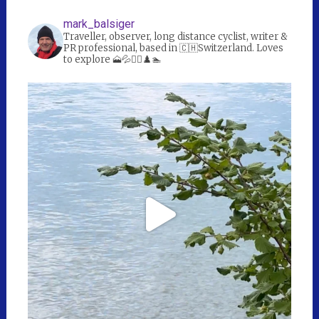
mark_balsiger
Traveller, observer, long distance cyclist, writer &
PR professional, based in 🇨🇭Switzerland. Loves
to explore 🗻💦🚴‍♀️♟️🏊