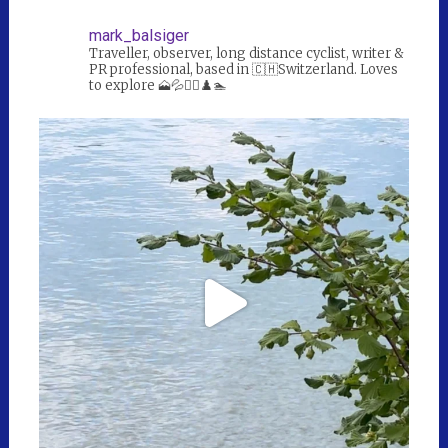
mark_balsiger
Traveller, observer, long distance cyclist, writer &
PR professional, based in 🇨🇭Switzerland. Loves
to explore 🗻💦🚴‍♀️♟️🏊