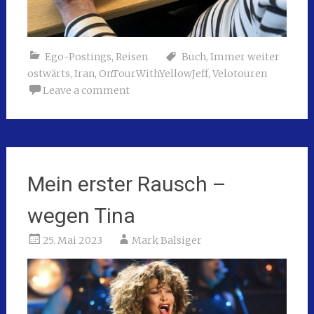
Ego-Postings
,
Reisen
Buch
,
Immer weiter
ostwärts
,
Iran
,
OnTourWithYellowJeff
,
Velotouren
Leave a comment
Mein erster Rausch –
wegen Tina
25. Mai 2023
Mark Balsiger