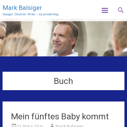
Mark Balsiger
Voyager. Observer. Writer – my private blog.
Skip
to
content
Buch
Mein fünftes Baby kommt
13. März 2024
Mark Balsiger