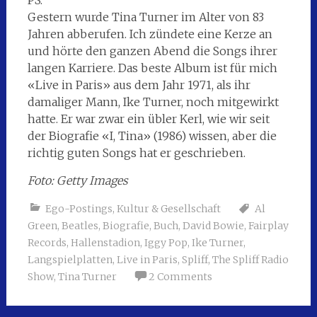
PS:
Gestern wurde Tina Turner im Alter von 83
Jahren abberufen. Ich zündete eine Kerze an
und hörte den ganzen Abend die Songs ihrer
langen Karriere. Das beste Album ist für mich
«Live in Paris» aus dem Jahr 1971, als ihr
damaliger Mann, Ike Turner, noch mitgewirkt
hatte. Er war zwar ein übler Kerl, wie wir seit
der Biografie «I, Tina» (1986) wissen, aber die
richtig guten Songs hat er geschrieben.
Foto: Getty Images
Ego-Postings
,
Kultur & Gesellschaft
Al
Green
,
Beatles
,
Biografie
,
Buch
,
David Bowie
,
Fairplay
Records
,
Hallenstadion
,
Iggy Pop
,
Ike Turner
,
Langspielplatten
,
Live in Paris
,
Spliff
,
The Spliff Radio
Show
,
Tina Turner
2 Comments