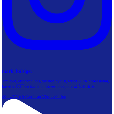
mark_balsiger
Traveller, observer, long distance cyclist, writer & PR professional,
based in 🇨🇭Switzerland. Loves to explore 🗻💦🚴‍♀️♟️🏊
#SlowTV mit Carribean Vibes. #Fusion