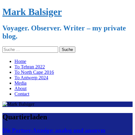
Mark Balsiger
Voyager. Observer. Writer – my private
blog.
Search
for:
Skip
Home
to
To Tehran 2022
content
To North Cape 2016
To Antwerp 2024
Media
About
Contact
Quartierladen
Die Partner-Anzeige: analog und anonym