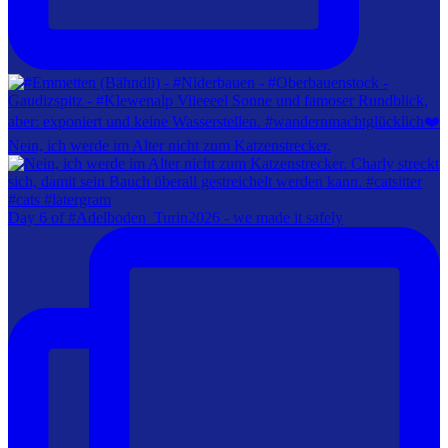
Nein, ich werde im Alter nicht zum Katzenstrecker.
Day 6 of #Adelboden_Turin2026 - we made it safely