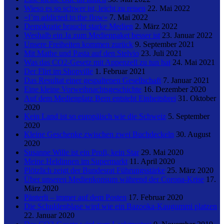
Wieso es so schwer ist, leicht zu reisen
22. Mai 2022
«I’m addicted to the flow»
7. Mai 2022
Demokratie braucht starke Medien
2. März 2022
Weshalb ein Ja zum Medienpaket besser ist
23. Januar 2022
Unsere Freiheiten kommen zurück
9. September 2021
Mit Mathe und Pasta auf den Stelvio
23. Juli 2021
Was das CO2-Gesetz mit Appenzell zu tun hat
24. Mai 2021
Der Flirt im Shopville
1. Februar 2021
Das Resultat einer gespaltenen Gesellschaft
7. Januar 2021
Eine kleine Vorweihnachtsgeschichte
16. Dezember 2020
Auf dem Medienplatz Bern entsteht Einheitsbrei
31. Oktober
2020
Kein Land ist so europäisch wie die Schweiz
5. September
2020
Kleine Geschenke zwischen zwei Buchdeckeln
30. August
2020
Susanne Wille ist ein Profi, kein Star
29. Mai 2020
Meine Heldinnen im Supermarkt
11. April 2020
Plötzlich zeigt der Bundesrat Führungsstärke
25. März 2020
Über unseren Medienkonsum während der Corona-Krise
17.
März 2020
Pänterli – immer auf dem Posten
17. Februar 2020
Die Schuldenblase wird wie ein Bazooka-Kaugummi platzen
22. Januar 2020