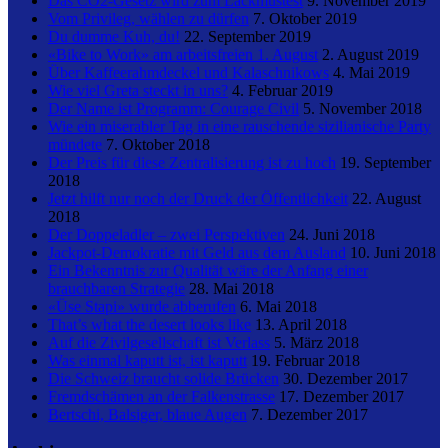
Das CO2-Gesetz wird zum Lackmustest
9. November 2019
Vom Privileg, wählen zu dürfen
7. Oktober 2019
Du dumme Kuh, du!
22. September 2019
«Bike to Work» am arbeitsfreien 1. August
2. August 2019
Über Kaffeerahmdeckel und Kalaschnikows
4. Mai 2019
Wie viel Greta steckt in uns?
4. Februar 2019
Der Name ist Programm: Courage Civil
5. November 2018
Wie ein miserabler Tag in eine rauschende sizilianische Party
mündete
7. Oktober 2018
Der Preis für diese Zentralisierung ist zu hoch
19. September
2018
Jetzt hilft nur noch der Druck der Öffentlichkeit
22. August
2018
Der Doppeladler – zwei Perspektiven
24. Juni 2018
Jackpot-Demokratie mit Geld aus dem Ausland
10. Juni 2018
Ein Bekenntnis zur Qualität wäre der Anfang einer
brauchbaren Strategie
28. Mai 2018
«Üse Stapi» wurde abberufen
6. Mai 2018
That’s what the desert looks like
13. April 2018
Auf die Zivilgesellschaft ist Verlass
5. März 2018
Was einmal kaputt ist, ist kaputt
19. Februar 2018
Die Schweiz braucht solide Brücken
30. Dezember 2017
Fremdschämen an der Falkenstrasse
17. Dezember 2017
Bertschi, Balsiger, blaue Augen
7. Dezember 2017