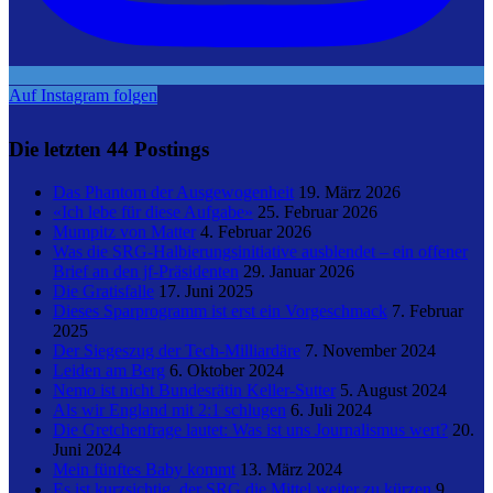
Auf Instagram folgen
Die letzten 44 Postings
Das Phantom der Ausgewogenheit
19. März 2026
«Ich lebe für diese Aufgabe»
25. Februar 2026
Mumpitz von Matter
4. Februar 2026
Was die SRG-Halbierungsinitiative ausblendet – ein offener
Brief an den jf-Präsidenten
29. Januar 2026
Die Gratisfalle
17. Juni 2025
Dieses Sparprogramm ist erst ein Vorgeschmack
7. Februar
2025
Der Siegeszug der Tech-Milliardäre
7. November 2024
Leiden am Berg
6. Oktober 2024
Nemo ist nicht Bundesrätin Keller-Sutter
5. August 2024
Als wir England mit 2:1 schlugen
6. Juli 2024
Die Gretchenfrage lautet: Was ist uns Journalismus wert?
20.
Juni 2024
Mein fünftes Baby kommt
13. März 2024
Es ist kurzsichtig, der SRG die Mittel weiter zu kürzen
9.