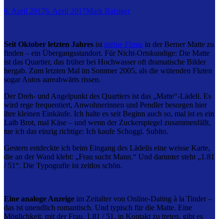
6. April 2017
6. April 2017
Mark Balsiger
Seit Oktober letzten Jahres
ist
meine Firma
in der Berner Matte zu
finden – ein Übergangsstandort. Für Nicht-Ortskundige: Die Matte
ist das Quartier, das früher bei Hochwasser oft dramatische Bilder
hergab. Zum letzten Mal im Sommer 2005, als die wütenden Fluten
sogar Autos aareabwärts rissen.
Der Dreh- und Angelpunkt des Quartiers ist das „Matte“-Lädeli. Es
wird rege frequentiert, Anwohnerinnen und Pendler besorgen hier
ihre kleinen Einkäufe. Ich halte es seit Beginn auch so, mal ist es ein
Laib Brot, mal Käse – und wenn der Zuckerspiegel zusammenfällt,
tue ich das einzig richtige: Ich kaufe Schoggi. Subito.
Gestern entdeckte ich beim Eingang des Lädelis eine weisse Karte,
die an der Wand klebt: „Frau sucht Mann.“ Und darunter steht „1.81
/ 51“. Die Typografie ist zeitlos schön.
Eine analoge Anzeige
im Zeitalter von Online-Dating à la Tinder –
das ist unendlich romantisch. Und typisch für die Matte. Eine
Möglichkeit, mit der Frau, 1.81 / 51, in Kontakt zu treten, gibt es