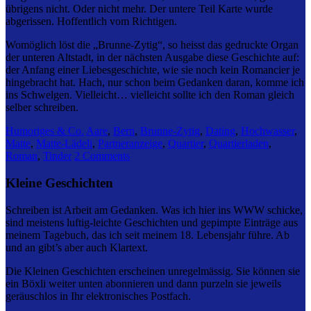
übrigens nicht. Oder nicht mehr. Der untere Teil Karte wurde
abgerissen. Hoffentlich vom Richtigen.
Womöglich löst die „Brunne-Zytig“, so heisst das gedruckte Organ
der unteren Altstadt, in der nächsten Ausgabe diese Geschichte auf:
der Anfang einer Liebesgeschichte, wie sie noch kein Romancier je
hingebracht hat. Hach, nur schon beim Gedanken daran, komme ich
ins Schwelgen. Vielleicht… vielleicht sollte ich den Roman gleich
selber schreiben.
Humoriges & Co.
Aare
,
Bern
,
Brunne-Zytig
,
Dating
,
Hochwasser
,
Matte
,
Matte-Lädeli
,
Partneranzeige
,
Quartier
,
Quartierladen
,
Roman
,
Tinder
2 Comments
Kleine Geschichten
Schreiben ist Arbeit am Gedanken. Was ich hier ins WWW schicke,
sind meistens luftig-leichte Geschichten und gepimpte Einträge aus
meinem Tagebuch, das ich seit meinem 18. Lebensjahr führe. Ab
und an gibt’s aber auch Klartext.
Die Kleinen Geschichten erscheinen unregelmässig. Sie können sie
ein Böxli weiter unten abonnieren und dann purzeln sie jeweils
geräuschlos in Ihr elektronisches Postfach.