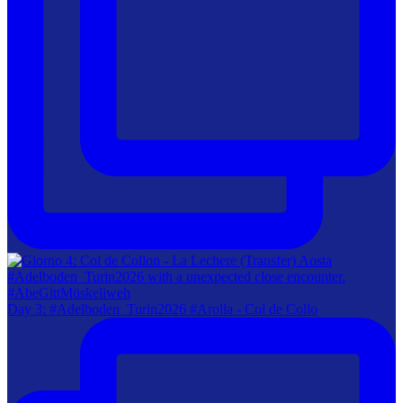
Day 3: #Adelboden_Turin2026 #Arolla - Col de Collo