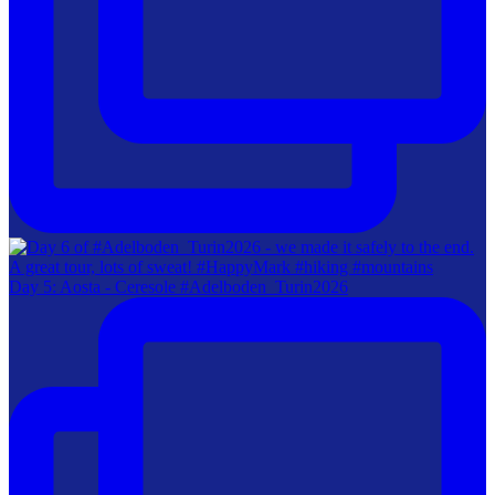
Day 5: Aosta - Ceresole #Adelboden_Turin2026