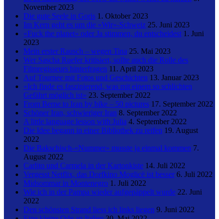
November 2023
Die gute Seele in Goris
1. Oktober 2023
Im Kern geht es um die «Wir»-Schweiz
25. Juni 2023
«Fuck the planet» oder Ja stimmen, du entscheidest
1. Juni
2023
Mein erster Rausch – wegen Tina
25. Mai 2023
Wer Sascha Ruefer kritisiert, sollte auch die Rolle des
Filmregisseurs hinterfragen
11. April 2023
Auf Tournee mit Fotos und Geschichten
13. Januar 2023
«Ich finde es faszinierend, was mit einem so schlichten
Gefährt möglich ist»
23. September 2022
From Berne to Iran by bike – 50 pictures
17. September 2022
Schöner Iran, schwieriger Iran
8. September 2022
A little language lesson with Julia
4. September 2022
Die Idee begann in einer Bibliothek zu reifen
19. August
2022
Die Bakschisch-«Nummer» musste ja einmal kommen
7.
August 2022
Carlito und Carmela in der Kartonkiste
14. Juli 2022
Vergesst Netflix, das Dorfkino Moglicë ist besser
6. Juli 2022
Midsommar in Montenegro
1. Juli 2022
Wie ich in der Pampa wieder aufgepäppelt wurde
22. Juni
2022
Den schönsten Strand liess ich links liegen
9. Juni 2022
Eine kleine Ode an Italien
30. Mai 2022