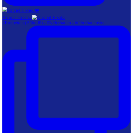
Aromat-Ersatz.
#Emmetten (Bähndli) - #Niderbauen - #Oberbauenstoc