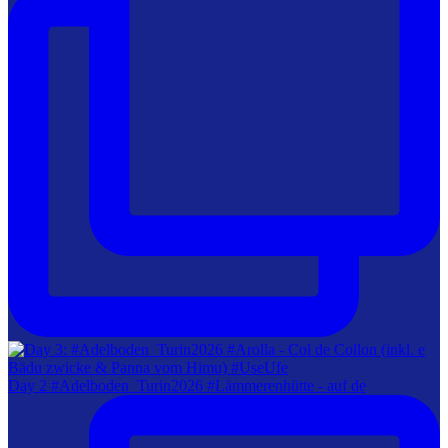
Day 2 #Adelboden_Turin2026 #Lämmerenhütte - auf de