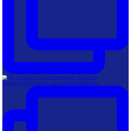
Giorno 4: Col de Collon - La Lechere (Transfer) Ao