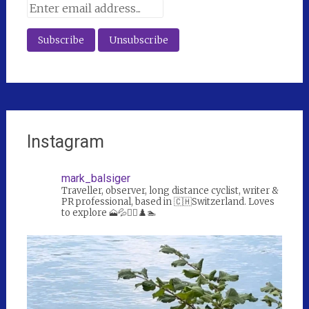
Instagram
mark_balsiger
Traveller, observer, long distance cyclist, writer &
PR professional, based in 🇨🇭Switzerland. Loves
to explore 🗻💦🚴‍♀️♟️🏊