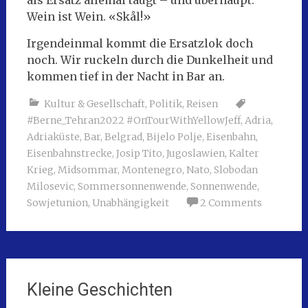
als Ersatz allemal taugt – und überhaupt:
Wein ist Wein. «Skål!»
Irgendeinmal kommt die Ersatzlok doch
noch. Wir ruckeln durch die Dunkelheit und
kommen tief in der Nacht in Bar an.
Kultur & Gesellschaft
,
Politik
,
Reisen
#Berne_Tehran2022 #OnTourWithYellowJeff
,
Adria
,
Adriaküste
,
Bar
,
Belgrad
,
Bijelo Polje
,
Eisenbahn
,
Eisenbahnstrecke
,
Josip Tito
,
Jugoslawien
,
Kalter
Krieg
,
Midsommar
,
Montenegro
,
Nato
,
Slobodan
Milosevic
,
Sommersonnenwende
,
Sonnenwende
,
Sowjetunion
,
Unabhängigkeit
2 Comments
Kleine Geschichten