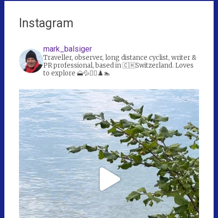
Instagram
mark_balsiger
Traveller, observer, long distance cyclist, writer &
PR professional, based in 🇨🇭Switzerland. Loves
to explore 🗻💦🚴‍♀️♟️🏊