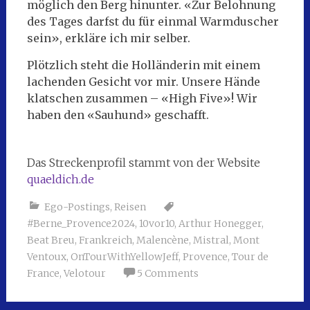
möglich den Berg hinunter. «Zur Belohnung
des Tages darfst du für einmal Warmduscher
sein», erkläre ich mir selber.
Plötzlich steht die Holländerin mit einem
lachenden Gesicht vor mir. Unsere Hände
klatschen zusammen – «High Five»! Wir
haben den «Sauhund» geschafft.
Das Streckenprofil stammt von der Website
quaeldich.de
Ego-Postings
,
Reisen
#Berne_Provence2024
,
10vor10
,
Arthur Honegger
,
Beat Breu
,
Frankreich
,
Malencène
,
Mistral
,
Mont
Ventoux
,
OnTourWithYellowJeff
,
Provence
,
Tour de
France
,
Velotour
5 Comments