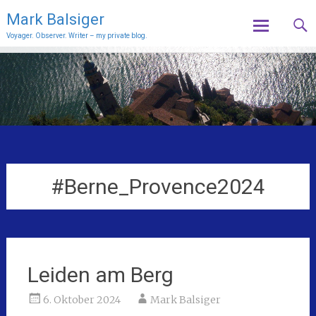
Mark Balsiger
Voyager. Observer. Writer – my private blog.
Skip
to
content
#Berne_Provence2024
Leiden am Berg
6. Oktober 2024
Mark Balsiger