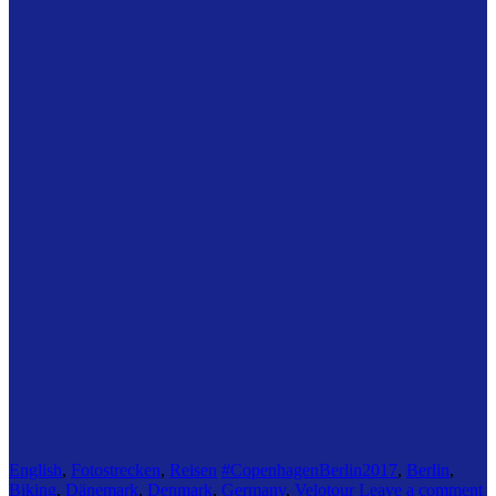
English
,
Fotostrecken
,
Reisen
#CopenhagenBerlin2017
,
Berlin
,
Biking
,
Dänemark
,
Denmark
,
Germany
,
Velotour
Leave a comment