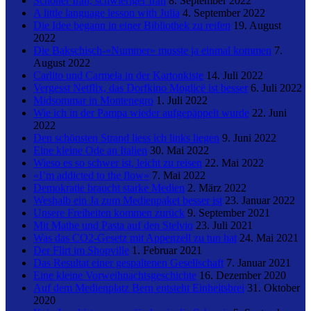
Schöner Iran, schwieriger Iran
8. September 2022
A little language lesson with Julia
4. September 2022
Die Idee begann in einer Bibliothek zu reifen
19. August
2022
Die Bakschisch-«Nummer» musste ja einmal kommen
7.
August 2022
Carlito und Carmela in der Kartonkiste
14. Juli 2022
Vergesst Netflix, das Dorfkino Moglicë ist besser
6. Juli 2022
Midsommar in Montenegro
1. Juli 2022
Wie ich in der Pampa wieder aufgepäppelt wurde
22. Juni
2022
Den schönsten Strand liess ich links liegen
9. Juni 2022
Eine kleine Ode an Italien
30. Mai 2022
Wieso es so schwer ist, leicht zu reisen
22. Mai 2022
«I’m addicted to the flow»
7. Mai 2022
Demokratie braucht starke Medien
2. März 2022
Weshalb ein Ja zum Medienpaket besser ist
23. Januar 2022
Unsere Freiheiten kommen zurück
9. September 2021
Mit Mathe und Pasta auf den Stelvio
23. Juli 2021
Was das CO2-Gesetz mit Appenzell zu tun hat
24. Mai 2021
Der Flirt im Shopville
1. Februar 2021
Das Resultat einer gespaltenen Gesellschaft
7. Januar 2021
Eine kleine Vorweihnachtsgeschichte
16. Dezember 2020
Auf dem Medienplatz Bern entsteht Einheitsbrei
31. Oktober
2020