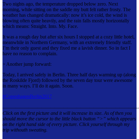
Two nights ago, the temperature dropped below zero. Next
morning, while sitting on the saddle my butt felt rather frosty. The
weather has changed dramatically: now it’s ice cold, the
wind is
blowing often quite heavily, and the rain falls mostly horizontally
which means: Straight. Into. My. Face.
It was a rough day but after six hours I stopped at a cozy little hotel,
meanwhile in Northern Germany, with an extremely friendly staff.
I’m their only guest and they fixed me a lavish dinner. So in fact I
have no reason to complain.
> Another jump forward:
Today, I arrived safely in Berlin. Three half days warming up (along
the Roskilde Fjord) followed by the seven day tour were awesome
in many ways. I’ll do it again. Soon.
#
CopenhagenBerlin2017
———————————————————————————————
Click on the first picture and it will increase its size. As of then you
should move the cursor to the little black button “>” which appears
on the right hand side of every picture. Click yourself through my
trip withouth sweating.