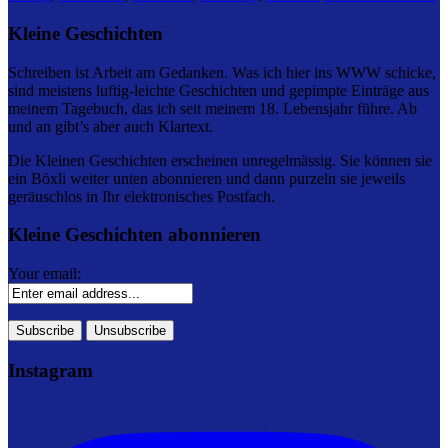
Kleine Geschichten
Schreiben ist Arbeit am Gedanken. Was ich hier ins WWW schicke,
sind meistens luftig-leichte Geschichten und gepimpte Einträge aus
meinem Tagebuch, das ich seit meinem 18. Lebensjahr führe. Ab
und an gibt’s aber auch Klartext.
Die Kleinen Geschichten erscheinen unregelmässig. Sie können sie
ein Böxli weiter unten abonnieren und dann purzeln sie jeweils
geräuschlos in Ihr elektronisches Postfach.
Kleine Geschichten abonnieren
Your email:
Instagram