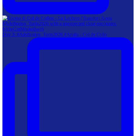
Day 3: #Adelboden_Turin2026 #Arolla - Col de Collo