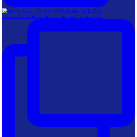
Giorno 4: Col de Collon - La Lechere (Transfer) Ao