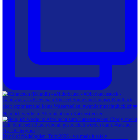
Nein, ich werde im Alter nicht zum Katzenstrecker.
Day 6 of #Adelboden_Turin2026 - we made it safely