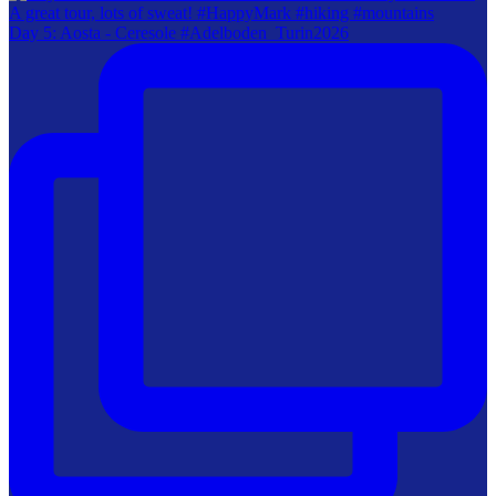
Day 5: Aosta - Ceresole #Adelboden_Turin2026