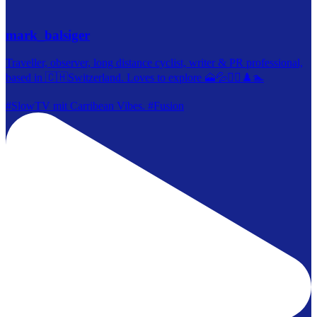
mark_balsiger
Traveller, observer, long distance cyclist, writer & PR professional,
based in 🇨🇭Switzerland. Loves to explore 🗻💦🚴‍♀️♟️🏊
#SlowTV mit Carribean Vibes. #Fusion