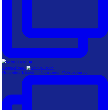
Aromat-Ersatz.
#Emmetten (Bähndli) - #Niderbauen - #Oberbauenstoc