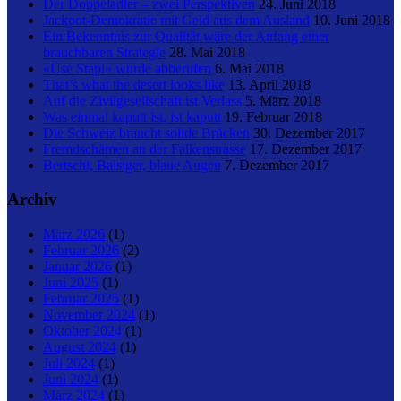
Der Doppeladler – zwei Perspektiven
24. Juni 2018
Jackpot-Demokratie mit Geld aus dem Ausland
10. Juni 2018
Ein Bekenntnis zur Qualität wäre der Anfang einer
brauchbaren Strategie
28. Mai 2018
«Üse Stapi» wurde abberufen
6. Mai 2018
That’s what the desert looks like
13. April 2018
Auf die Zivilgesellschaft ist Verlass
5. März 2018
Was einmal kaputt ist, ist kaputt
19. Februar 2018
Die Schweiz braucht solide Brücken
30. Dezember 2017
Fremdschämen an der Falkenstrasse
17. Dezember 2017
Bertschi, Balsiger, blaue Augen
7. Dezember 2017
Archiv
März 2026
(1)
Februar 2026
(2)
Januar 2026
(1)
Juni 2025
(1)
Februar 2025
(1)
November 2024
(1)
Oktober 2024
(1)
August 2024
(1)
Juli 2024
(1)
Juni 2024
(1)
März 2024
(1)