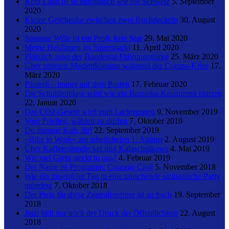
Kein Land ist so europäisch wie die Schweiz
5. September
2020
Kleine Geschenke zwischen zwei Buchdeckeln
30. August
2020
Susanne Wille ist ein Profi, kein Star
29. Mai 2020
Meine Heldinnen im Supermarkt
11. April 2020
Plötzlich zeigt der Bundesrat Führungsstärke
25. März 2020
Über unseren Medienkonsum während der Corona-Krise
17.
März 2020
Pänterli – immer auf dem Posten
17. Februar 2020
Die Schuldenblase wird wie ein Bazooka-Kaugummi platzen
22. Januar 2020
Das CO2-Gesetz wird zum Lackmustest
9. November 2019
Vom Privileg, wählen zu dürfen
7. Oktober 2019
Du dumme Kuh, du!
22. September 2019
«Bike to Work» am arbeitsfreien 1. August
2. August 2019
Über Kaffeerahmdeckel und Kalaschnikows
4. Mai 2019
Wie viel Greta steckt in uns?
4. Februar 2019
Der Name ist Programm: Courage Civil
5. November 2018
Wie ein miserabler Tag in eine rauschende sizilianische Party
mündete
7. Oktober 2018
Der Preis für diese Zentralisierung ist zu hoch
19. September
2018
Jetzt hilft nur noch der Druck der Öffentlichkeit
22. August
2018