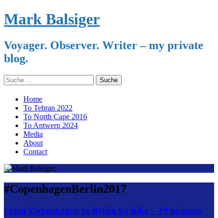
Mark Balsiger
Voyager. Observer. Writer – my private
blog.
Search
for:
Skip
Home
to
To Tehran 2022
content
To North Cape 2016
To Antwerp 2024
Media
About
Contact
#CopenhagenBerlin2017
From Copenhagen to Berlin by bike – 19 pictures