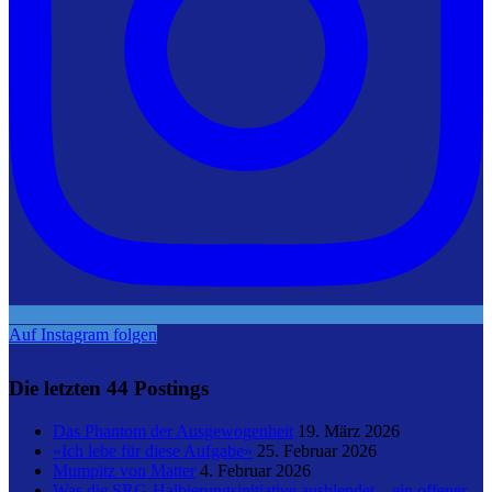
Auf Instagram folgen
Die letzten 44 Postings
Das Phantom der Ausgewogenheit
19. März 2026
«Ich lebe für diese Aufgabe»
25. Februar 2026
Mumpitz von Matter
4. Februar 2026
Was die SRG-Halbierungsinitiative ausblendet – ein offener