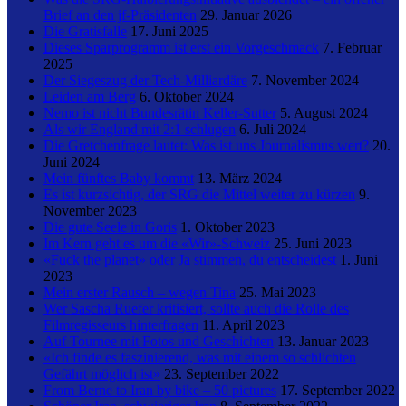
Brief an den jf-Präsidenten
29. Januar 2026
Die Gratisfalle
17. Juni 2025
Dieses Sparprogramm ist erst ein Vorgeschmack
7. Februar
2025
Der Siegeszug der Tech-Milliardäre
7. November 2024
Leiden am Berg
6. Oktober 2024
Nemo ist nicht Bundesrätin Keller-Sutter
5. August 2024
Als wir England mit 2:1 schlugen
6. Juli 2024
Die Gretchenfrage lautet: Was ist uns Journalismus wert?
20.
Juni 2024
Mein fünftes Baby kommt
13. März 2024
Es ist kurzsichtig, der SRG die Mittel weiter zu kürzen
9.
November 2023
Die gute Seele in Goris
1. Oktober 2023
Im Kern geht es um die «Wir»-Schweiz
25. Juni 2023
«Fuck the planet» oder Ja stimmen, du entscheidest
1. Juni
2023
Mein erster Rausch – wegen Tina
25. Mai 2023
Wer Sascha Ruefer kritisiert, sollte auch die Rolle des
Filmregisseurs hinterfragen
11. April 2023
Auf Tournee mit Fotos und Geschichten
13. Januar 2023
«Ich finde es faszinierend, was mit einem so schlichten
Gefährt möglich ist»
23. September 2022
From Berne to Iran by bike – 50 pictures
17. September 2022