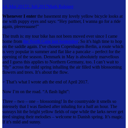
14. Mai 2017
2. Juli 2017
Mark Balsiger
Whenever I enter
the basement my lovely yellow bicycle looks at
me with puppy eyes and says: “Hey partner, I wanna go for a ride
again, pleeeeaaase!”
The truth is: my tour bike has not been moved ever since I came
home from
the North Cape last September
. So it’s high time to hop
on the saddle again. I’ve chosen Copenhagen-Berlin, a route which
is very popular in summer and flat like a pancake – perfect for the
opening of the season. Denmark in May is absolutely marvellous
and I guess this applies to Northern Germany, too. I can’t wait to
“fly” across the mild spring inhalling the air filled with blossoming
flowers and trees. It’s about the flow.
> That’s what I wrote ath the end of April 2017.
Now I’m on the road. “A flash light”:
Three – two – one – blossoming! In the countryside it smells so
intensely that I was flashed after inhaling for a half an hour. The
sunrays hit the bright yellow fields of rape while the larks never get
tired singing their melodies – welcome to Danish spring. It’s magic.
If it’s mild and sunny.