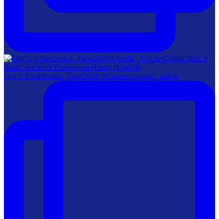
Day 2 #Adelboden_Turin2026 #Lämmerenhütte - auf de