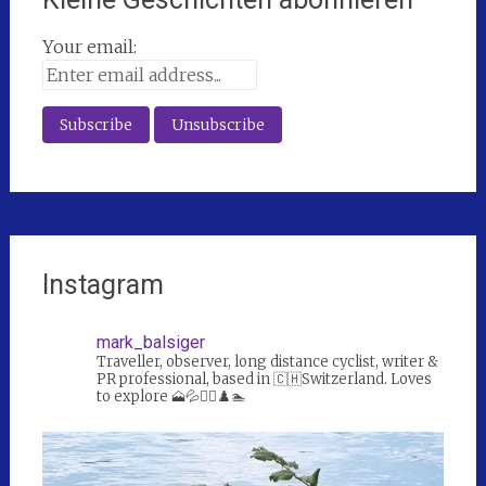
Your email:
Instagram
mark_balsiger
Traveller, observer, long distance cyclist, writer &
PR professional, based in 🇨🇭Switzerland. Loves
to explore 🗻💦🚴‍♀️♟️🏊