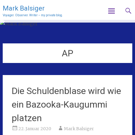
Mark Balsiger
Voyager. Observer. Writer – my private blog.
Skip
to
content
AP
Die Schuldenblase wird wie
ein Bazooka-Kaugummi
platzen
22. Januar 2020
Mark Balsiger