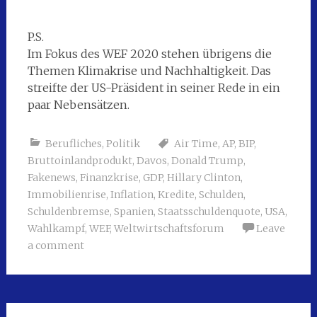
P.S.
Im Fokus des WEF 2020 stehen übrigens die
Themen Klimakrise und Nachhaltigkeit. Das
streifte der US-Präsident in seiner Rede in ein
paar Nebensätzen.
Berufliches
,
Politik
Air Time
,
AP
,
BIP
,
Bruttoinlandprodukt
,
Davos
,
Donald Trump
,
Fakenews
,
Finanzkrise
,
GDP
,
Hillary Clinton
,
Immobilienrise
,
Inflation
,
Kredite
,
Schulden
,
Schuldenbremse
,
Spanien
,
Staatsschuldenquote
,
USA
,
Wahlkampf
,
WEF
,
Weltwirtschaftsforum
Leave
a comment