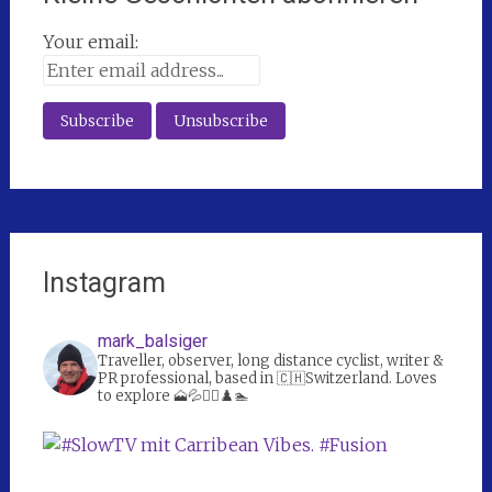
Your email:
Instagram
mark_balsiger
Traveller, observer, long distance cyclist, writer &
PR professional, based in 🇨🇭Switzerland. Loves
to explore 🗻💦🚴‍♀️♟️🏊