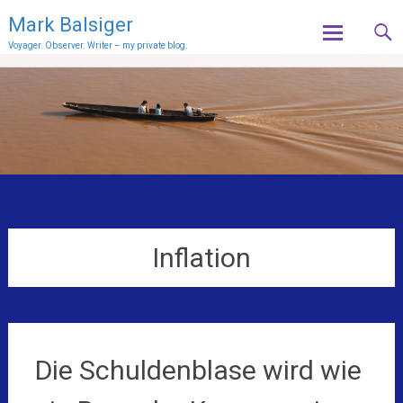
Mark Balsiger
Voyager. Observer. Writer – my private blog.
Skip
to
content
Inflation
Die Schuldenblase wird wie