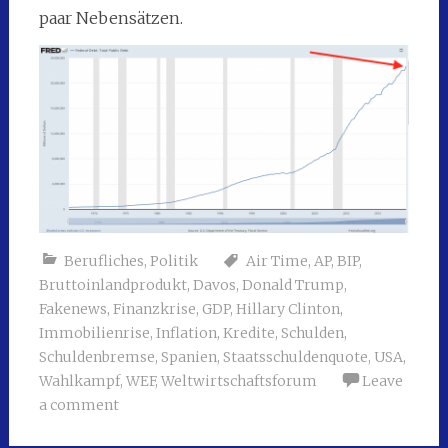
paar Nebensätzen.
Berufliches
,
Politik
Air Time
,
AP
,
BIP
,
Bruttoinlandprodukt
,
Davos
,
Donald Trump
,
Fakenews
,
Finanzkrise
,
GDP
,
Hillary Clinton
,
Immobilienrise
,
Inflation
,
Kredite
,
Schulden
,
Schuldenbremse
,
Spanien
,
Staatsschuldenquote
,
USA
,
Wahlkampf
,
WEF
,
Weltwirtschaftsforum
Leave
a comment