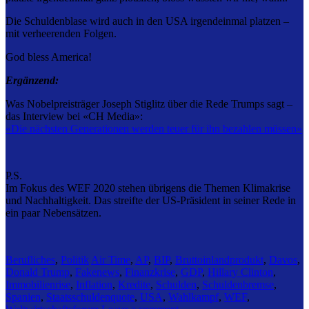
Die Schuldenblase wird auch in den USA irgendeinmal platzen –
mit verheerenden Folgen.
God bless America!
Ergänzend:
Was Nobelpreisträger Joseph Stiglitz über die Rede Trumps sagt –
das Interview bei «CH Media»:
«Die nächsten Generationen werden teuer für ihn bezahlen müssen»
P.S.
Im Fokus des WEF 2020 stehen übrigens die Themen Klimakrise
und Nachhaltigkeit. Das streifte der US-Präsident in seiner Rede in
ein paar Nebensätzen.
Berufliches
,
Politik
Air Time
,
AP
,
BIP
,
Bruttoinlandprodukt
,
Davos
,
Donald Trump
,
Fakenews
,
Finanzkrise
,
GDP
,
Hillary Clinton
,
Immobilienrise
,
Inflation
,
Kredite
,
Schulden
,
Schuldenbremse
,
Spanien
,
Staatsschuldenquote
,
USA
,
Wahlkampf
,
WEF
,