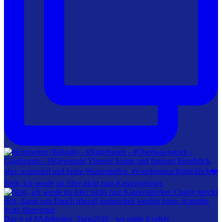
Nein, ich werde im Alter nicht zum Katzenstrecker.
Day 6 of #Adelboden_Turin2026 - we made it safely