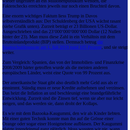
wieder ungefiltert an ein Millionenpublikum wenden, die
Faktenchecks erreichten jeweils nur noch einen Bruchteil davon.
Eine enorm wichtiges Faktum liess Trump in Davos
selbstverständlich aus: Der Schuldenberg der USA wächst rasant
(siehe Grafik unten). Zurzeit beträgt er 23 Billionen US-Dollar.
Ausgeschrieben sind das 23‘000‘000‘000‘000 Dollar (12 Nullen
hinter der 23). Man muss diese Zahl in ein Verhältnis mit dem
Bruttoinlandprodukt (BIP) stellen. Demnach betrug
die
Staatsschuldenquote am 1. Juli 2019 rund 105 Prozent
, und sie steigt
weiter.
Zum Vergleich: Spanien, das von der Immobilien- und Finanzkrise
2008/2009 härter getroffen wurde als die meisten anderen
europäischen Länder, weist eine Quote von 99 Prozent aus.
Der amerikanische Staat gibt also deutlich mehr Geld aus als er
einnimmt. Ständig muss er neue Kredite aufnehmen und verzinsen.
Das heizt die Inflation an und beschleunigt eine brandgefährliche
Entwicklung. Zurzeit sind die Zinsen tief, wenn sie aber nur leicht
steigen, und das werden sie, dann droht der Kollaps.
Es wie mit dem Bazooka-Kaugummi, den wir als Kinder liebten.
Mit einer guten Technik konnte man ihn auf die Grösse einer
Orange oder sogar einer Honigmelone aufblasen. Der Kaugummi
platzte irgendeinmal ganz plötzlich, bloss wussten wir nie, wann.