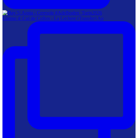
Giorno 4: Col de Collon - La Lechere (Transfer) Ao