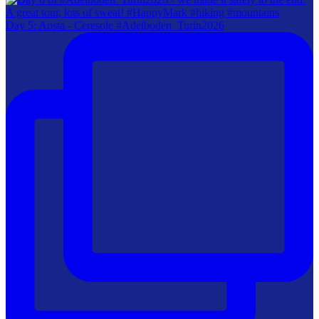
Day 5: Aosta - Ceresole #Adelboden_Turin2026