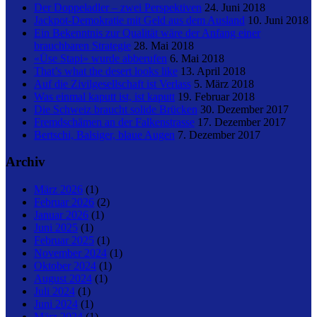
Der Doppeladler – zwei Perspektiven
24. Juni 2018
Jackpot-Demokratie mit Geld aus dem Ausland
10. Juni 2018
Ein Bekenntnis zur Qualität wäre der Anfang einer
brauchbaren Strategie
28. Mai 2018
«Üse Stapi» wurde abberufen
6. Mai 2018
That’s what the desert looks like
13. April 2018
Auf die Zivilgesellschaft ist Verlass
5. März 2018
Was einmal kaputt ist, ist kaputt
19. Februar 2018
Die Schweiz braucht solide Brücken
30. Dezember 2017
Fremdschämen an der Falkenstrasse
17. Dezember 2017
Bertschi, Balsiger, blaue Augen
7. Dezember 2017
Archiv
März 2026
(1)
Februar 2026
(2)
Januar 2026
(1)
Juni 2025
(1)
Februar 2025
(1)
November 2024
(1)
Oktober 2024
(1)
August 2024
(1)
Juli 2024
(1)
Juni 2024
(1)
März 2024
(1)