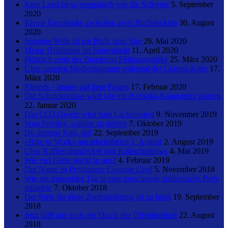
Kein Land ist so europäisch wie die Schweiz
5. September
2020
Kleine Geschenke zwischen zwei Buchdeckeln
30. August
2020
Susanne Wille ist ein Profi, kein Star
29. Mai 2020
Meine Heldinnen im Supermarkt
11. April 2020
Plötzlich zeigt der Bundesrat Führungsstärke
25. März 2020
Über unseren Medienkonsum während der Corona-Krise
17.
März 2020
Pänterli – immer auf dem Posten
17. Februar 2020
Die Schuldenblase wird wie ein Bazooka-Kaugummi platzen
22. Januar 2020
Das CO2-Gesetz wird zum Lackmustest
9. November 2019
Vom Privileg, wählen zu dürfen
7. Oktober 2019
Du dumme Kuh, du!
22. September 2019
«Bike to Work» am arbeitsfreien 1. August
2. August 2019
Über Kaffeerahmdeckel und Kalaschnikows
4. Mai 2019
Wie viel Greta steckt in uns?
4. Februar 2019
Der Name ist Programm: Courage Civil
5. November 2018
Wie ein miserabler Tag in eine rauschende sizilianische Party
mündete
7. Oktober 2018
Der Preis für diese Zentralisierung ist zu hoch
19. September
2018
Jetzt hilft nur noch der Druck der Öffentlichkeit
22. August
2018