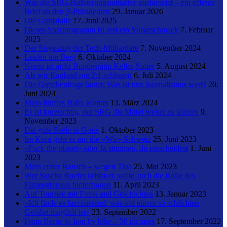
Was die SRG-Halbierungsinitiative ausblendet – ein offener
Brief an den jf-Präsidenten
29. Januar 2026
Die Gratisfalle
17. Juni 2025
Dieses Sparprogramm ist erst ein Vorgeschmack
7. Februar
2025
Der Siegeszug der Tech-Milliardäre
7. November 2024
Leiden am Berg
6. Oktober 2024
Nemo ist nicht Bundesrätin Keller-Sutter
5. August 2024
Als wir England mit 2:1 schlugen
6. Juli 2024
Die Gretchenfrage lautet: Was ist uns Journalismus wert?
20.
Juni 2024
Mein fünftes Baby kommt
13. März 2024
Es ist kurzsichtig, der SRG die Mittel weiter zu kürzen
9.
November 2023
Die gute Seele in Goris
1. Oktober 2023
Im Kern geht es um die «Wir»-Schweiz
25. Juni 2023
«Fuck the planet» oder Ja stimmen, du entscheidest
1. Juni
2023
Mein erster Rausch – wegen Tina
25. Mai 2023
Wer Sascha Ruefer kritisiert, sollte auch die Rolle des
Filmregisseurs hinterfragen
11. April 2023
Auf Tournee mit Fotos und Geschichten
13. Januar 2023
«Ich finde es faszinierend, was mit einem so schlichten
Gefährt möglich ist»
23. September 2022
From Berne to Iran by bike – 50 pictures
17. September 2022