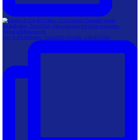
Day 3: #Adelboden_Turin2026 #Arolla - Col de Collo