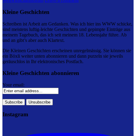
Weltwirtschaftsforum
Leave a comment
Kleine Geschichten
Schreiben ist Arbeit am Gedanken. Was ich hier ins WWW schicke,
sind meistens luftig-leichte Geschichten und gepimpte Einträge aus
meinem Tagebuch, das ich seit meinem 18. Lebensjahr führe. Ab
und an gibt’s aber auch Klartext.
Die Kleinen Geschichten erscheinen unregelmässig. Sie können sie
ein Böxli weiter unten abonnieren und dann purzeln sie jeweils
geräuschlos in Ihr elektronisches Postfach.
Kleine Geschichten abonnieren
Your email:
Instagram