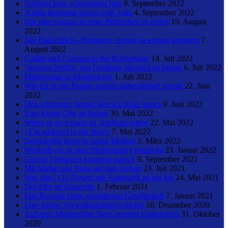
Schöner Iran, schwieriger Iran
8. September 2022
A little language lesson with Julia
4. September 2022
Die Idee begann in einer Bibliothek zu reifen
19. August
2022
Die Bakschisch-«Nummer» musste ja einmal kommen
7.
August 2022
Carlito und Carmela in der Kartonkiste
14. Juli 2022
Vergesst Netflix, das Dorfkino Moglicë ist besser
6. Juli 2022
Midsommar in Montenegro
1. Juli 2022
Wie ich in der Pampa wieder aufgepäppelt wurde
22. Juni
2022
Den schönsten Strand liess ich links liegen
9. Juni 2022
Eine kleine Ode an Italien
30. Mai 2022
Wieso es so schwer ist, leicht zu reisen
22. Mai 2022
«I’m addicted to the flow»
7. Mai 2022
Demokratie braucht starke Medien
2. März 2022
Weshalb ein Ja zum Medienpaket besser ist
23. Januar 2022
Unsere Freiheiten kommen zurück
9. September 2021
Mit Mathe und Pasta auf den Stelvio
23. Juli 2021
Was das CO2-Gesetz mit Appenzell zu tun hat
24. Mai 2021
Der Flirt im Shopville
1. Februar 2021
Das Resultat einer gespaltenen Gesellschaft
7. Januar 2021
Eine kleine Vorweihnachtsgeschichte
16. Dezember 2020
Auf dem Medienplatz Bern entsteht Einheitsbrei
31. Oktober
2020