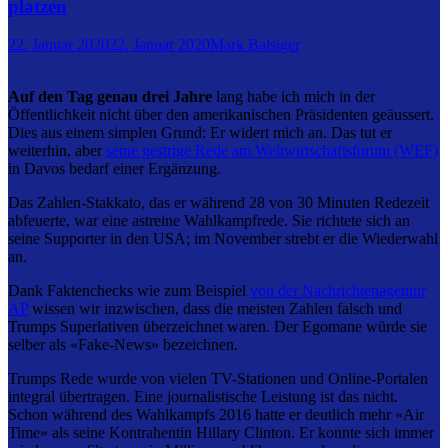
platzen
22. Januar 2020
22. Januar 2020
Mark Balsiger
Auf den Tag genau drei Jahre
lang habe ich mich in der
Öffentlichkeit nicht über den amerikanischen Präsidenten geäussert.
Dies aus einem simplen Grund: Er widert mich an. Das tut er
weiterhin, aber
seine gestrige Rede am Weltwirtschaftsforum (WEF)
in Davos bedarf einer Ergänzung.
Das Zahlen-Stakkato, das er während 28 von 30 Minuten Redezeit
abfeuerte, war eine astreine Wahlkampfrede. Sie richtete sich an
seine Supporter in den USA; im November strebt er die Wiederwahl
an.
Dank Faktenchecks wie zum Beispiel
von der Nachrichtenagentur
AP
wissen wir inzwischen, dass die meisten Zahlen falsch und
Trumps Superlativen überzeichnet waren. Der Egomane würde sie
selber als «Fake-News» bezeichnen.
Trumps Rede wurde von vielen TV-Stationen und Online-Portalen
integral übertragen. Eine journalistische Leistung ist das nicht.
Schon während des Wahlkampfs 2016 hatte er deutlich mehr «Air
Time» als seine Kontrahentin Hillary Clinton. Er konnte sich immer