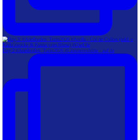
Day 2 #Adelboden_Turin2026 #Lämmerenhütte - auf de