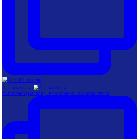
Aromat-Ersatz.
#Emmetten (Bähndli) - #Niderbauen - #Oberbauenstoc