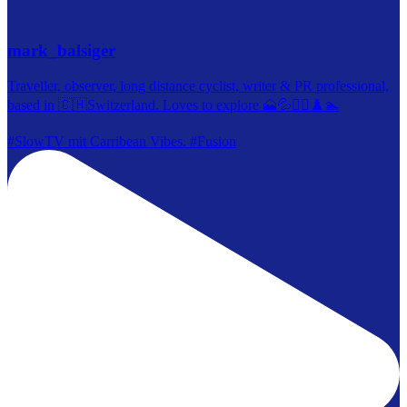
mark_balsiger
Traveller, observer, long distance cyclist, writer & PR professional,
based in 🇨🇭Switzerland. Loves to explore 🗻💦🚴‍♀️♟️🏊
#SlowTV mit Carribean Vibes. #Fusion