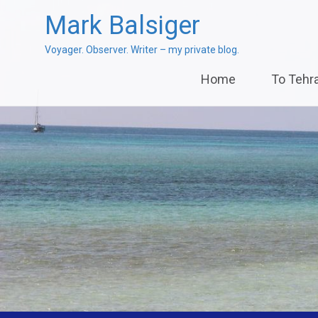
Mark Balsiger
Voyager. Observer. Writer – my private blog.
Skip
Home
To Tehr
to
content