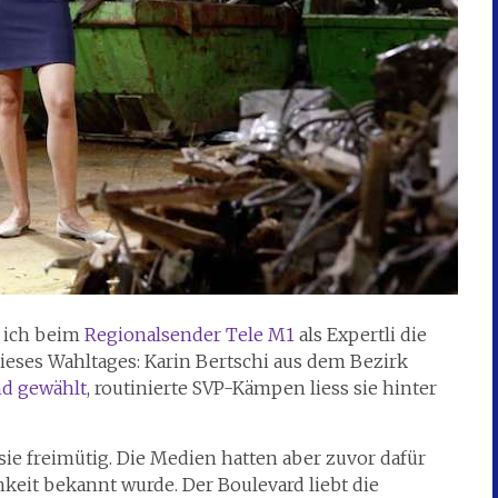
 ich beim
Regionalsender Tele M1
als Expertli die
eses Wahltages: Karin Bertschi aus dem Bezirk
nd gewählt
, routinierte SVP-Kämpen liess sie hinter
sie freimütig. Die Medien hatten aber zuvor dafür
chkeit bekannt wurde. Der Boulevard liebt die