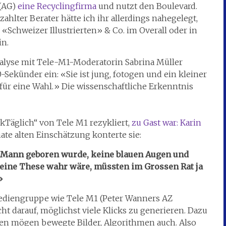
 (AG)
eine Recyclingfirma
und nutzt den Boulevard.
ahlter Berater hätte ich ihr allerdings nahegelegt,
 «Schweizer Illustrierten» & Co. im Overall oder in
in.
alyse mit Tele-M1-Moderatorin Sabrina Müller
-Sekünder ein: «Sie ist jung, fotogen und ein kleiner
 für eine Wahl.» Die wissenschaftliche Erkenntnis
kTäglich“ von Tele M1 rezykliert,
zu Gast war: Karin
ate alten Einschätzung konterte sie:
als Mann geboren wurde, keine blauen Augen und
eine These wahr wäre, müssten im Grossen Rat ja
»
ediengruppe wie Tele M1 (Peter Wanners AZ
cht darauf, möglichst viele Klicks zu generieren. Dazu
hen mögen bewegte Bilder, Algorithmen auch. Also