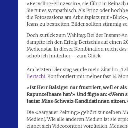
«Recycling-Prinzessin», sie führt in Reinach
Sie tut es sympathisch. Als Prinz oder hochbez
die Fotosessions am Arbeitsplatz mit «Blick»,
Jeans zu bestreiten. Bilder sollten stimmig se
Doch zurück zum Wahltag: Bei der Instant-An
dampfte ich den Erfolg Bertschis auf einen 20
Medienstar. In dieser Kombination reicht das
schob ich hinterher – zum Glück.
Am letzten Dienstag wurde mein Zitat im „Tal
Bertschi
. Konfrontiert mit meiner fast 14 Mon
«
Ist Herr Balsiger nur frustriert, weil er 
Rapunzelhaare hat?» Und fügte an: «Wenn s
lauter Miss-Schweiz-Kandidatinnen sitzen.
Die «Aargauer Zeitung» gehört zur selben M
Medien). Wie alle anderen Medien ist sie erpi
eignet sich Videocontent vorzüglich. Mensc