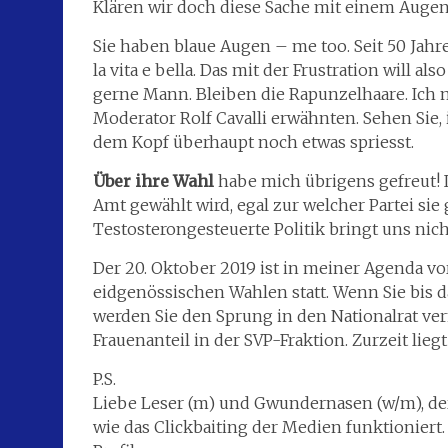
Klären wir doch diese Sache mit einem Auge
Sie haben blaue Augen – me too. Seit 50 Jahren
la vita e bella. Das mit der Frustration will als
gerne Mann. Bleiben die Rapunzelhaare. Ich m
Moderator Rolf Cavalli erwähnten. Sehen Sie,
dem Kopf überhaupt noch etwas spriesst.
Über ihre Wahl
habe mich übrigens gefreut! Ic
Amt gewählt wird, egal zur welcher Partei sie 
Testosterongesteuerte Politik bringt uns nich
Der 20. Oktober 2019 ist in meiner Agenda v
eidgenössischen Wahlen statt. Wenn Sie bis da
werden Sie den Sprung in den Nationalrat ver
Frauenanteil in der SVP-Fraktion. Zurzeit liegt
P.S.
Liebe Leser (m) und Gwundernasen (w/m), der 
wie das Clickbaiting der Medien funktioniert