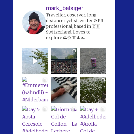
mark_balsiger
Traveller, observer, long
distance cyclist, writer & PR
professional, based in 🇨🇭
Switzerland. Loves to
explore 🗻💦🚴‍♀️♟️🏊