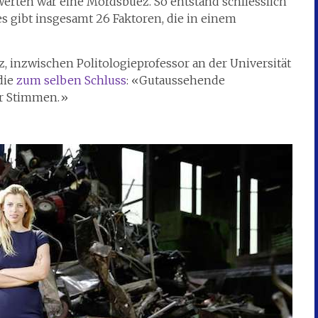
erten war eine Mordsbüez. So entstand schliesslich
: es gibt insgesamt 26 Faktoren, die in einem
z, inzwischen Politologieprofessor an der Universität
die
zum selben Schluss
: «Gutaussehende
hr Stimmen.»