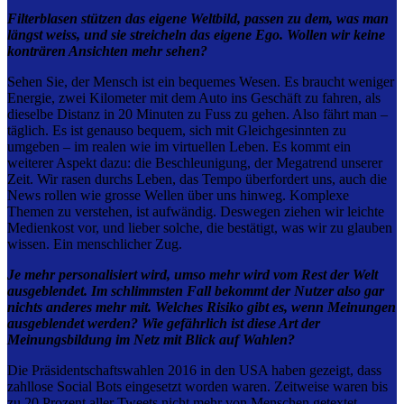
Filterblasen stützen das eigene Weltbild, passen zu dem, was man
längst weiss, und sie streicheln das eigene Ego. Wollen wir keine
konträren Ansichten mehr sehen?
Sehen Sie, der Mensch ist ein bequemes Wesen. Es braucht weniger
Energie, zwei Kilometer mit dem Auto ins Geschäft zu fahren, als
dieselbe Distanz in 20 Minuten zu Fuss zu gehen. Also fährt man –
täglich. Es ist genauso bequem, sich mit Gleichgesinnten zu
umgeben – im realen wie im virtuellen Leben. Es kommt ein
weiterer Aspekt dazu: die Beschleunigung, der Megatrend unserer
Zeit. Wir rasen durchs Leben, das Tempo überfordert uns, auch die
News rollen wie grosse Wellen über uns hinweg. Komplexe
Themen zu verstehen, ist aufwändig. Deswegen ziehen wir leichte
Medienkost vor, und lieber solche, die bestätigt, was wir zu glauben
wissen. Ein menschlicher Zug.
Je mehr personalisiert wird, umso mehr wird vom Rest der Welt
ausgeblendet. Im schlimmsten Fall bekommt der Nutzer also gar
nichts anderes mehr mit. Welches Risiko gibt es, wenn Meinungen
ausgeblendet werden? Wie gefährlich ist diese Art der
Meinungsbildung im Netz mit Blick auf Wahlen?
Die Präsidentschaftswahlen 2016 in den USA haben gezeigt, dass
zahllose Social Bots eingesetzt worden waren. Zeitweise waren bis
zu 20 Prozent aller Tweets nicht mehr von Menschen getextet,