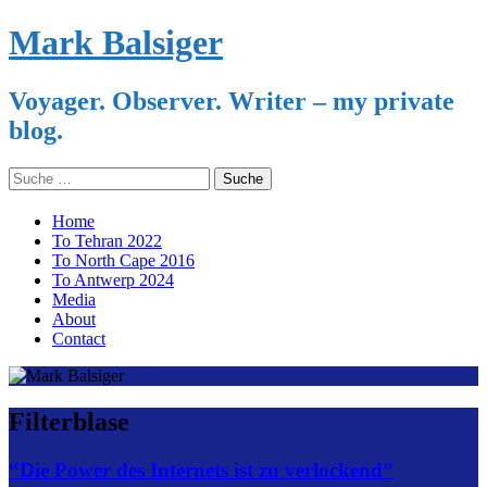
Mark Balsiger
Voyager. Observer. Writer – my private
blog.
Search
for:
Skip
Home
to
To Tehran 2022
content
To North Cape 2016
To Antwerp 2024
Media
About
Contact
Filterblase
“Die Power des Internets ist zu verlockend”