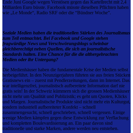
Ende Juni Google wegen Verstösen gegen das Kartellrecht mit 2,4
Milliarden Euro büsste. Facebook müsste dieselben Pflichten haben
wie „Le Monde“, Radio SRF oder die “Bündner Woche”.
Soziale Medien haben die traditionellen Stärken des Journalismus
zum Teil entmachtet. Bei Facebook und Google stehen
fragwürdige News und Verschwörungsblogs scheinbar
gleichberechtigt neben Quellen, die sich an journalistische
Standards halten. Eine Chance für die die althergebrachten
Medien oder ihr Untergang?
Die Medienhäuser haben die fundamentale Krise der Medien selbst
herbeigeführt. In den Neunzigerjahren führten sie aus freien Stücken
Gratisnews ein – zuerst mit Pendlerzeitungen, dann im Internet. Das
war intelligenzfrei, journalistisch aufbereitete Information darf nie
gratis sein! In der Schweiz kümmern sich die grossen Medienhäuser
nicht mehr um Qualität und Publizistik; es geht um Quoten, Klicks
und Margen. Journalistische Produkte sind nicht mehr ein Kulturgut,
sondern industriell aufbereiteter Konfekt – schnell
zusammengesucht, schnell geschrieben, schnell vergessen. Einige
wenige Medien kämpfen gegen diese Entwicklung zur Verflachung
und kompletten Boulevardisierung an. Ein paar davon sind
traditionelle und starke Marken, andere werden neu entstehen.