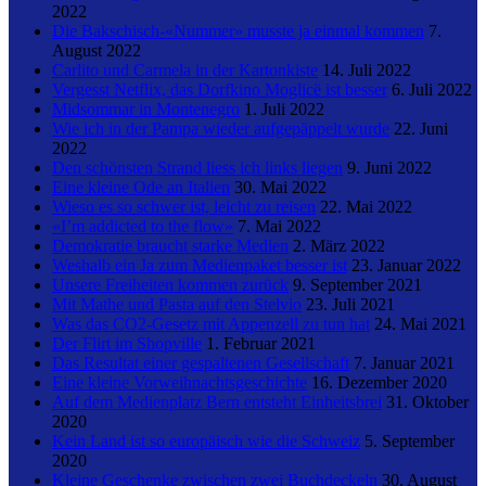
2022
Die Bakschisch-«Nummer» musste ja einmal kommen
7.
August 2022
Carlito und Carmela in der Kartonkiste
14. Juli 2022
Vergesst Netflix, das Dorfkino Moglicë ist besser
6. Juli 2022
Midsommar in Montenegro
1. Juli 2022
Wie ich in der Pampa wieder aufgepäppelt wurde
22. Juni
2022
Den schönsten Strand liess ich links liegen
9. Juni 2022
Eine kleine Ode an Italien
30. Mai 2022
Wieso es so schwer ist, leicht zu reisen
22. Mai 2022
«I’m addicted to the flow»
7. Mai 2022
Demokratie braucht starke Medien
2. März 2022
Weshalb ein Ja zum Medienpaket besser ist
23. Januar 2022
Unsere Freiheiten kommen zurück
9. September 2021
Mit Mathe und Pasta auf den Stelvio
23. Juli 2021
Was das CO2-Gesetz mit Appenzell zu tun hat
24. Mai 2021
Der Flirt im Shopville
1. Februar 2021
Das Resultat einer gespaltenen Gesellschaft
7. Januar 2021
Eine kleine Vorweihnachtsgeschichte
16. Dezember 2020
Auf dem Medienplatz Bern entsteht Einheitsbrei
31. Oktober
2020
Kein Land ist so europäisch wie die Schweiz
5. September
2020
Kleine Geschenke zwischen zwei Buchdeckeln
30. August