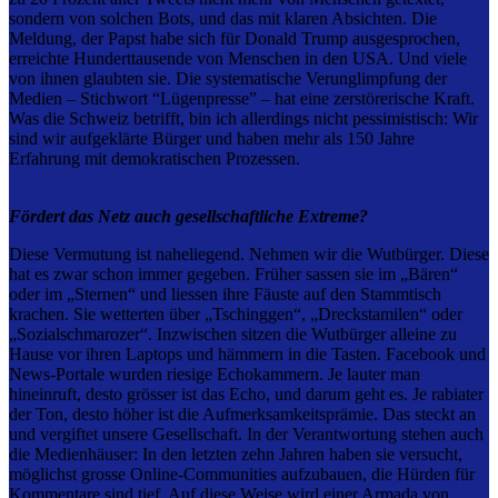
sondern von solchen Bots, und das mit klaren Absichten. Die
Meldung, der Papst habe sich für Donald Trump ausgesprochen,
erreichte Hunderttausende von Menschen in den USA. Und viele
von ihnen glaubten sie. Die systematische Verunglimpfung der
Medien – Stichwort “Lügenpresse” – hat eine zerstörerische Kraft.
Was die Schweiz betrifft, bin ich allerdings nicht pessimistisch: Wir
sind wir aufgeklärte Bürger und haben mehr als 150 Jahre
Erfahrung mit demokratischen Prozessen.
Fördert das Netz auch gesellschaftliche Extreme?
Diese Vermutung ist naheliegend. Nehmen wir die Wutbürger. Diese
hat es zwar schon immer gegeben. Früher sassen sie im „Bären“
oder im „Sternen“ und liessen ihre Fäuste auf den Stammtisch
krachen. Sie wetterten über „Tschinggen“, „Dreckstamilen“ oder
„Sozialschmarozer“. Inzwischen sitzen die Wutbürger alleine zu
Hause vor ihren Laptops und hämmern in die Tasten. Facebook und
News-Portale wurden riesige Echokammern. Je lauter man
hineinruft, desto grösser ist das Echo, und darum geht es. Je rabiater
der Ton, desto höher ist die Aufmerksamkeitsprämie. Das steckt an
und vergiftet unsere Gesellschaft. In der Verantwortung stehen auch
die Medienhäuser: In den letzten zehn Jahren haben sie versucht,
möglichst grosse Online-Communities aufzubauen, die Hürden für
Kommentare sind tief. Auf diese Weise wird einer Armada von