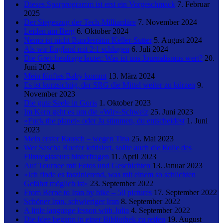
Dieses Sparprogramm ist erst ein Vorgeschmack
7. Februar
2025
Der Siegeszug der Tech-Milliardäre
7. November 2024
Leiden am Berg
6. Oktober 2024
Nemo ist nicht Bundesrätin Keller-Sutter
5. August 2024
Als wir England mit 2:1 schlugen
6. Juli 2024
Die Gretchenfrage lautet: Was ist uns Journalismus wert?
20.
Juni 2024
Mein fünftes Baby kommt
13. März 2024
Es ist kurzsichtig, der SRG die Mittel weiter zu kürzen
9.
November 2023
Die gute Seele in Goris
1. Oktober 2023
Im Kern geht es um die «Wir»-Schweiz
25. Juni 2023
«Fuck the planet» oder Ja stimmen, du entscheidest
1. Juni
2023
Mein erster Rausch – wegen Tina
25. Mai 2023
Wer Sascha Ruefer kritisiert, sollte auch die Rolle des
Filmregisseurs hinterfragen
11. April 2023
Auf Tournee mit Fotos und Geschichten
13. Januar 2023
«Ich finde es faszinierend, was mit einem so schlichten
Gefährt möglich ist»
23. September 2022
From Berne to Iran by bike – 50 pictures
17. September 2022
Schöner Iran, schwieriger Iran
8. September 2022
A little language lesson with Julia
4. September 2022
Die Idee begann in einer Bibliothek zu reifen
19. August