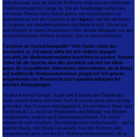
mehr bewusst, weil die Zeit für Reflexion fehlt und ein entfesselter
Überlebenskampf im Gange ist. Wir als Staatsbürger sollten den
relevanten Themen mehr Raum geben, um nachzudenken, zu
diskutieren (so wie die Griechen in der
Agora
), und das am besten
in Gruppen, die soziodemografisch durchmischt sind. Ich tue das
zum Beispiel in einem 20-köpfigen Chor, dessen Mitglieder aus den
unterschiedlichsten Milieus kommen. Das ist sehr bereichernd.
Facebook als Nachrichtenquelle? Viele Nutzer sehen das
inzwischen so. Facebook selbst hat sich vielfach dagegen
verwahrt, als Medienunternehmen bezeichnet zu werden. Warum?
Teilen Sie die Ansicht, dass dies geschieht, um sich vor allem
gegen die Art politischer Intervention abzuschirmen, die in Bezug
auf traditionelle Medienunternehmen gängig ist? Ich spreche
beispielsweise von Presserecht und Gegendarstellungen bei
falschen Behauptungen.
Facebook ist wie Google, Apple und Amazon eine Datenkrake.
Dank unseren Daten sind diese Tech-Konzerne gross und mächtig
geworden, ihre Gewinne sind gigantisch. Im erweiterten Sinne sind
Facebook & Co. nicht nur Plattformen, die Beiträge von Medien
transportieren, sondern auch Medienunternehmen. Als solche
müssen sie sich verstehen. Das bedingt einen Kulturwandel – und es
braucht Druck, viel Druck von aussen. Von den Nutzern, aber
beispielsweise auch von der EU-Wettbewerbskommission, die ja