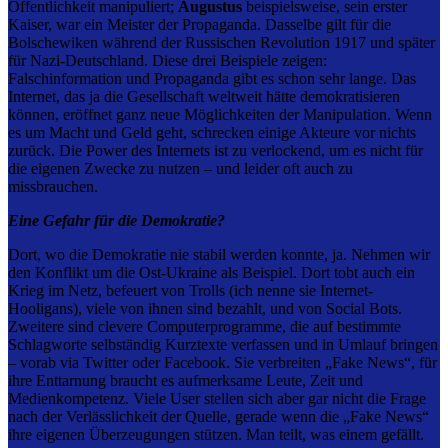
Öffentlichkeit manipuliert;
Augustus
beispielsweise, sein erster
Kaiser, war ein Meister der Propaganda. Dasselbe gilt für die
Bolschewiken während der Russischen Revolution 1917 und später
für Nazi-Deutschland. Diese drei Beispiele zeigen:
Falschinformation und Propaganda gibt es schon sehr lange. Das
Internet, das ja die Gesellschaft weltweit hätte demokratisieren
können, eröffnet ganz neue Möglichkeiten der Manipulation. Wenn
es um Macht und Geld geht, schrecken einige Akteure vor nichts
zurück. Die Power des Internets ist zu verlockend, um es nicht für
die eigenen Zwecke zu nutzen – und leider oft auch zu
missbrauchen.
Eine Gefahr für die Demokratie?
Dort, wo die Demokratie nie stabil werden konnte, ja. Nehmen wir
den Konflikt um die Ost-Ukraine als Beispiel. Dort tobt auch ein
Krieg im Netz, befeuert von Trolls (ich nenne sie Internet-
Hooligans), viele von ihnen sind bezahlt, und von Social Bots.
Zweitere sind clevere Computerprogramme, die auf bestimmte
Schlagworte selbständig Kurztexte verfassen und in Umlauf bringen
– vorab via Twitter oder Facebook. Sie verbreiten „Fake News“, für
ihre Enttarnung braucht es aufmerksame Leute, Zeit und
Medienkompetenz. Viele User stellen sich aber gar nicht die Frage
nach der Verlässlichkeit der Quelle, gerade wenn die „Fake News“
ihre eigenen Überzeugungen stützen. Man teilt, was einem gefällt.