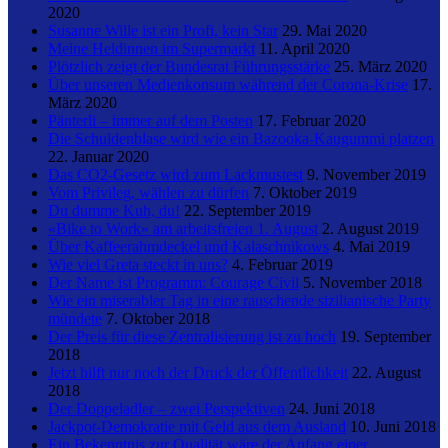
2020
Susanne Wille ist ein Profi, kein Star
29. Mai 2020
Meine Heldinnen im Supermarkt
11. April 2020
Plötzlich zeigt der Bundesrat Führungsstärke
25. März 2020
Über unseren Medienkonsum während der Corona-Krise
17.
März 2020
Pänterli – immer auf dem Posten
17. Februar 2020
Die Schuldenblase wird wie ein Bazooka-Kaugummi platzen
22. Januar 2020
Das CO2-Gesetz wird zum Lackmustest
9. November 2019
Vom Privileg, wählen zu dürfen
7. Oktober 2019
Du dumme Kuh, du!
22. September 2019
«Bike to Work» am arbeitsfreien 1. August
2. August 2019
Über Kaffeerahmdeckel und Kalaschnikows
4. Mai 2019
Wie viel Greta steckt in uns?
4. Februar 2019
Der Name ist Programm: Courage Civil
5. November 2018
Wie ein miserabler Tag in eine rauschende sizilianische Party
mündete
7. Oktober 2018
Der Preis für diese Zentralisierung ist zu hoch
19. September
2018
Jetzt hilft nur noch der Druck der Öffentlichkeit
22. August
2018
Der Doppeladler – zwei Perspektiven
24. Juni 2018
Jackpot-Demokratie mit Geld aus dem Ausland
10. Juni 2018
Ein Bekenntnis zur Qualität wäre der Anfang einer