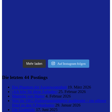
Mehr laden
Auf Instagram folgen
Die letzten 44 Postings
Das Phantom der Ausgewogenheit
19. März 2026
«Ich lebe für diese Aufgabe»
25. Februar 2026
Mumpitz von Matter
4. Februar 2026
Was die SRG-Halbierungsinitiative ausblendet – ein offener
Brief an den jf-Präsidenten
29. Januar 2026
Die Gratisfalle
17. Juni 2025