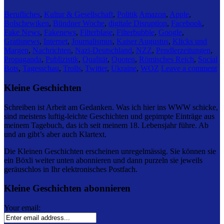
Berufliches
,
Kultur & Gesellschaft
,
Politik
Amazon
,
Apple
,
Bolschewiken
,
Bündner Woche
,
digitale Disruption
,
Facebook
,
Fake News
,
Fakenews
,
Filterblase
,
Filterbubble
,
Google
,
Gratisnews
,
Internet
,
Journalismus
,
Kaiser Augustus
,
Klicks und
Margen
,
Nachrichten
,
Nazi-Deutschland
,
NZZ
,
Pendlerzeitungen
,
Propaganda
,
Publizistik
,
Qualität
,
Quoten
,
Römisches Reich
,
Social
Bots
,
Tagesschau
,
Trolls
,
Twitter
,
Ukraine
,
WOZ
Leave a comment
Kleine Geschichten
Schreiben ist Arbeit am Gedanken. Was ich hier ins WWW schicke,
sind meistens luftig-leichte Geschichten und gepimpte Einträge aus
meinem Tagebuch, das ich seit meinem 18. Lebensjahr führe. Ab
und an gibt’s aber auch Klartext.
Die Kleinen Geschichten erscheinen unregelmässig. Sie können sie
ein Böxli weiter unten abonnieren und dann purzeln sie jeweils
geräuschlos in Ihr elektronisches Postfach.
Kleine Geschichten abonnieren
Your email: