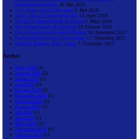
brauchbaren Strategie
28. Mai 2018
«Üse Stapi» wurde abberufen
6. Mai 2018
That’s what the desert looks like
13. April 2018
Auf die Zivilgesellschaft ist Verlass
5. März 2018
Was einmal kaputt ist, ist kaputt
19. Februar 2018
Die Schweiz braucht solide Brücken
30. Dezember 2017
Fremdschämen an der Falkenstrasse
17. Dezember 2017
Bertschi, Balsiger, blaue Augen
7. Dezember 2017
Archiv
März 2026
(1)
Februar 2026
(2)
Januar 2026
(1)
Juni 2025
(1)
Februar 2025
(1)
November 2024
(1)
Oktober 2024
(1)
August 2024
(1)
Juli 2024
(1)
Juni 2024
(1)
März 2024
(1)
November 2023
(1)
Oktober 2023
(1)