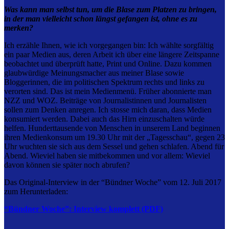
Was kann man selbst tun, um die Blase zum Platzen zu bringen,
in der man vielleicht schon längst gefangen ist, ohne es zu
merken?
Ich erzähle Ihnen, wie ich vorgegangen bin: Ich wählte sorgfältig
ein paar Medien aus, deren Arbeit ich über eine längere Zeitspanne
beobachtet und überprüft hatte, Print und Online. Dazu kommen
glaubwürdige Meinungsmacher aus meiner Blase sowie
Bloggerinnen, die im politischen Spektrum rechts und links zu
verorten sind. Das ist mein Medienmenü. Früher abonnierte man
NZZ und WOZ. Beiträge von Journalistinnen und Journalisten
sollen zum Denken anregen. Ich stosse mich daran, dass Medien
konsumiert werden. Dabei auch das Hirn einzuschalten würde
helfen. Hunderttausende von Menschen in unserem Land beginnen
ihren Medienkonsum um 19.30 Uhr mit der „Tagesschau“, gegen 23
Uhr wuchten sie sich aus dem Sessel und gehen schlafen. Abend für
Abend. Wieviel haben sie mitbekommen und vor allem: Wieviel
davon können sie später noch abrufen?
Das Original-Interview in der “Bündner Woche” vom 12. Juli 2017
zum Herunterladen:
“Bündner Woche”: Interview komplett (PDF)