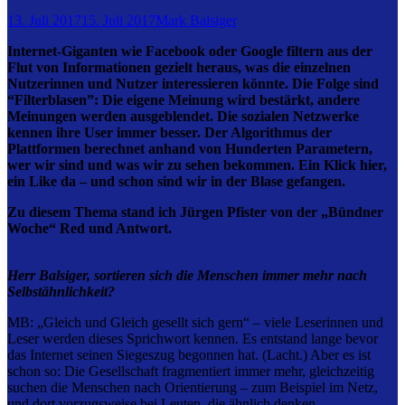
13. Juli 2017
15. Juli 2017
Mark Balsiger
Internet-Giganten wie Facebook oder Google filtern aus der
Flut von Informationen gezielt heraus, was die einzelnen
Nutzerinnen und Nutzer interessieren könnte. Die Folge sind
“Filterblasen”: Die eigene Meinung wird bestärkt, andere
Meinungen werden ausgeblendet. Die sozialen Netzwerke
kennen ihre User immer besser. Der Algorithmus der
Plattformen berechnet anhand von Hunderten Parametern,
wer wir sind und was wir zu sehen bekommen. Ein Klick hier,
ein Like da – und schon sind wir in der Blase gefangen.
Zu diesem Thema stand ich Jürgen Pfister von der „Bündner
Woche“ Red und Antwort.
Herr Balsiger, sortieren sich die Menschen immer mehr nach
Selbstähnlichkeit?
MB: „Gleich und Gleich gesellt sich gern“ – viele Leserinnen und
Leser werden dieses Sprichwort kennen. Es entstand lange bevor
das Internet seinen Siegeszug begonnen hat. (Lacht.) Aber es ist
schon so: Die Gesellschaft fragmentiert immer mehr, gleichzeitig
suchen die Menschen nach Orientierung – zum Beispiel im Netz,
und dort vorzugsweise bei Leuten, die ähnlich denken.