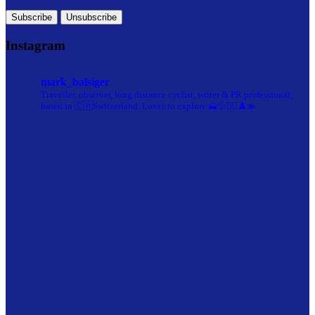
Instagram
mark_balsiger
Traveller, observer, long distance cyclist, writer & PR professional,
based in 🇨🇭Switzerland. Loves to explore 🗻💦🚴‍♀️♟️🏊