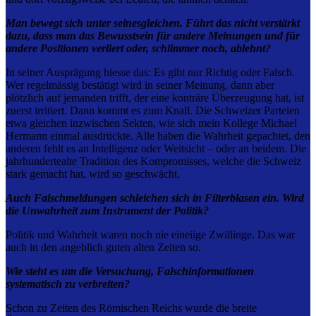
Man bewegt sich unter seinesgleichen. Führt das nicht verstärkt
dazu, dass man das Bewusstsein für andere Meinungen und für
andere Positionen verliert oder, schlimmer noch, ablehnt?
In seiner Ausprägung hiesse das: Es gibt nur Richtig oder Falsch.
Wer regelmässig bestätigt wird in seiner Meinung, dann aber
plötzlich auf jemanden trifft, der eine konträre Überzeugung hat, ist
zuerst irritiert. Dann kommt es zum Knall. Die Schweizer Parteien
etwa gleichen inzwischen Sekten, wie sich mein Kollege Michael
Hermann einmal ausdrückte. Alle haben die Wahrheit gepachtet, den
anderen fehlt es an Intelligenz oder Weitsicht – oder an beidem. Die
jahrhundertealte Tradition des Kompromisses, welche die Schweiz
stark gemacht hat, wird so geschwächt.
Auch Falschmeldungen schleichen sich in Filterblasen ein. Wird
die Unwahrheit zum Instrument der Politik?
Politik und Wahrheit waren noch nie eineiige Zwillinge. Das war
auch in den angeblich guten alten Zeiten so.
Wie steht es um die Versuchung, Falschinformationen
systematisch zu verbreiten?
Schon zu Zeiten des Römischen Reichs wurde die breite