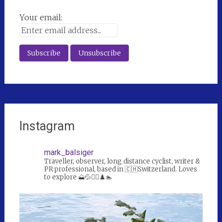
Your email:
Instagram
mark_balsiger
Traveller, observer, long distance cyclist, writer &
PR professional, based in 🇨🇭Switzerland. Loves
to explore 🗻💦🚴‍♀️♟️🏊