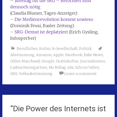
–
Jubeltag für die SRG – Reformen sind
dennoch nötig
(Claudia Blumer, Tages-Anzeiger)
–
Die Medienrevolution kommt sowieso
(Dominik Feusi, Basler Zeitung)
–
SRG-Demut ist deplatziert
(Erich Gysling,
Infosperber)
Berufliches
,
Kultur & Gesellschaft
,
Politik
Abstimmung
,
Amazon
,
Apple
,
Facebook
,
Fake News
,
Gilles Marchand
,
Google
,
Gratiskultur
,
Journalismus
,
Ladina Heimgartner
,
No Billag
,
sda
,
Silicon Valley
,
SRG
,
Volksabstimmung
Leave a comment
“Die Power des Internets ist