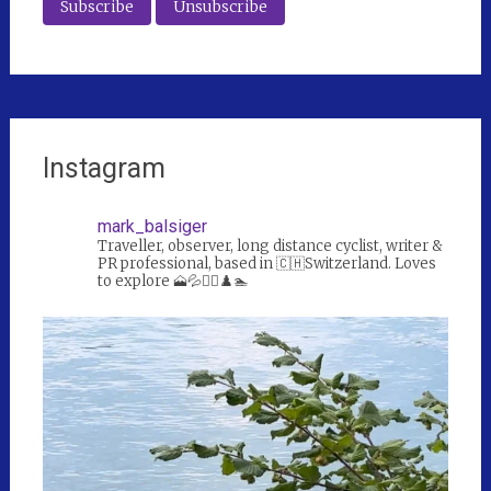
Instagram
mark_balsiger
Traveller, observer, long distance cyclist, writer &
PR professional, based in 🇨🇭Switzerland. Loves
to explore 🗻💦🚴‍♀️♟️🏊