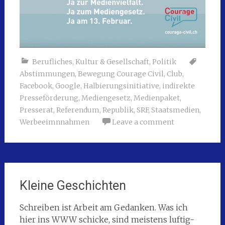
Berufliches
,
Kultur & Gesellschaft
,
Politik
Abstimmungen
,
Bewegung Courage Civil
,
Club
,
Facebook
,
Google
,
Halbierungsinitiative
,
indirekte
Presseförderung
,
Mediengesetz
,
Medienpaket
,
Presserat
,
Referendum
,
Republik
,
SRF
,
Staatsmedien
,
Werbeeimnnahmen
Leave a comment
Kleine Geschichten
Schreiben ist Arbeit am Gedanken. Was ich
hier ins WWW schicke, sind meistens luftig-